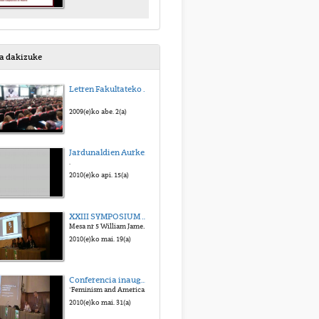
sa dakizuke
Letren Fakultateko Sustapen Bide0a
2009(e)ko abe. 2(a)
Jardunaldien Aurkezpena
.
2010(e)ko api. 15(a)
XXIII SYMPOSIUM HISTORIA DE LA PSICOLOGIA SEHP 2010
Mesa nr 5 William James en el recuerdo
2010(e)ko mai. 19(a)
Conferencia inaugural
"Feminism and American Psychology: The History of a Relationship"
2010(e)ko mai. 31(a)