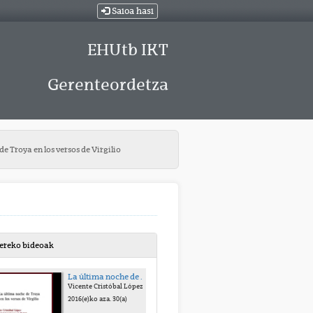
Saioa hasi
EHUtb IKT
Gerenteordetza
e Troya en los versos de Virgilio
bereko bideoak
La última noche de Troya en los versos de Virgilio
Vicente Cristóbal López
2016(e)ko aza. 30(a)