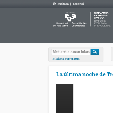
Euskara
|
Español
Bilaketa aurreratua
La última noche de Tro