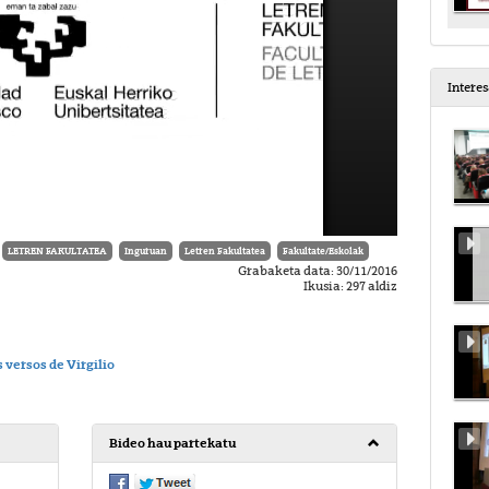
Intere
LETREN FAKULTATEA
Inguruan
Letren Fakultatea
Fakultate/Eskolak
Grabaketa data: 30/11/2016
Ikusia: 297 aldiz
 versos de Virgilio
Bideo hau partekatu