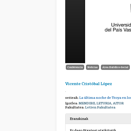
Conferencia
Noticias
Área Xurídico-Social
Vicente Cristóbal López
.
serieak:
La última noche de Troya en los
Igorlea:
MENDIBIL LETURIA, AITOR
Fakultatea:
Letren Fakultatea
Eranskinak
Ez dago fitxategi atxikiturik