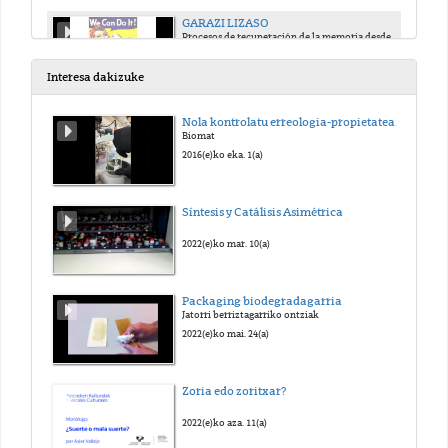
GARAZI LIZASO
Procesos de recuperación de la memoria desde un enfoque de género: la cárcel de mujeres de Saturarrán
2016(e)ko mai. 12(a)
Interesa dakizuke
Nola kontrolatu erreologia-propietateak giro tenperaturan, gelatinazko hidrogel erretikulatuta garatzeko
Biomat
2016(e)ko eka. 1(a)
Síntesis y Catálisis Asimétrica
2022(e)ko mar. 10(a)
Packaging biodegradagarria
Jatorri berriztagarriko ontziak
2022(e)ko mai. 24(a)
Zoria edo zoritxar?
2022(e)ko aza. 11(a)