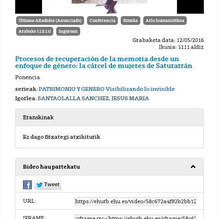
Últimos Añadidos (Anunciado)
Conferencia
Kimika
Arlo humanistikoa
Arabako I.I.S.I.G
Inguruan
Grabaketa data: 12/05/2016
Ikusia: 1111 aldiz
Procesos de recuperación de la memoria desde un
enfoque de género: la cárcel de mujeres de Saturarrán
Ponencia
serieak:
PATRIMONIO Y GENERO Visibilizando lo invisible
Igorlea:
SANTAOLALLA SANCHEZ, JESUS MARIA
Eranskinak
Ez dago fitxategi atxikiturik
Bideo hau partekatu
URL:
IFRAME: