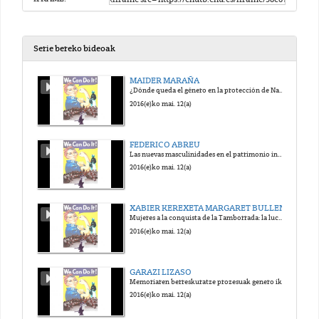
Serie bereko bideoak
MAIDER MARAÑA
¿Dónde queda el género en la protección de Naciones Unidas al Patrimonio?
2016(e)ko mai. 12(a)
FEDERICO ABREU
Las nuevas masculinidades en el patrimonio inmaterial: el tango desde un análisis social y de género
2016(e)ko mai. 12(a)
XABIER KEREXETA MARGARET BULLEN
Mujeres a la conquista de la Tamborrada: la lucha de la mujeres por participar en el patrimonio inmaterial de Euskadi
2016(e)ko mai. 12(a)
GARAZI LIZASO
Memoriaren berreskuratze prozesuak genero ikuspegitik: Saturrarango emakumezkoen kartzela
2016(e)ko mai. 12(a)