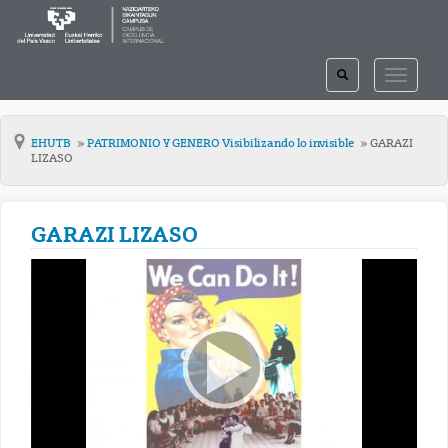
TOGGLE
TOGGLE
SEARCH
NAVIGAT
EHUTB
PATRIMONIO Y GENERO Visibilizando lo invisible
GARAZI
LIZASO
GARAZI LIZASO