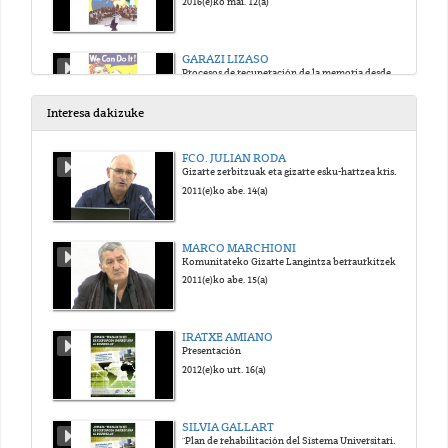
2016(e)ko mai. 12(a)
GARAZI LIZASO
Procesos de recuperación de la memoria desde un enfoque de género: la cárcel de mujeres de Saturarrán
2016(e)ko mai. 12(a)
Interesa dakizuke
FCO. JULIAN RODA
Gizarte zerbitzuak eta gizarte esku-hartzea krisi garaietan: bilakaera eta joerak
2011(e)ko abe. 14(a)
MARCO MARCHIONI
Komunitateko Gizarte Langintza berraurkitzeko beharra
2011(e)ko abe. 15(a)
IRATXE AMIANO
Presentación
2012(e)ko urt. 16(a)
SILVIA GALLART
"Plan de rehabilitación del Sistema Universitario en Haití"