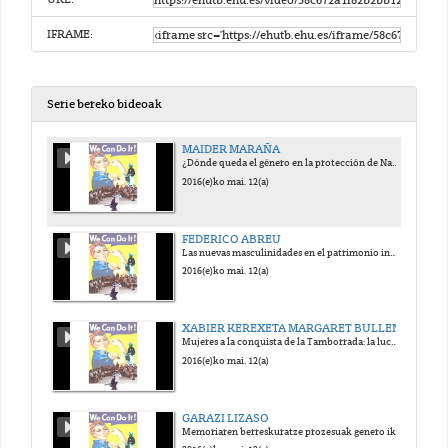
IFRAME:
Serie bereko bideoak
MAIDER MARAÑA
¿Dónde queda el género en la protección de Naciones Unidas al Patrimonio?
2016(e)ko mai. 12(a)
FEDERICO ABREU
Las nuevas masculinidades en el patrimonio inmaterial: el tango desde un análisis social y de género
2016(e)ko mai. 12(a)
XABIER KEREXETA MARGARET BULLEN
Mujeres a la conquista de la Tamborrada: la lucha de la mujeres por participar en el patrimonio inmaterial de Euskadi
2016(e)ko mai. 12(a)
GARAZI LIZASO
Memoriaren berreskuratze prozesuak genero ikuspegitik: Saturrarango emakumezkoen kartzela