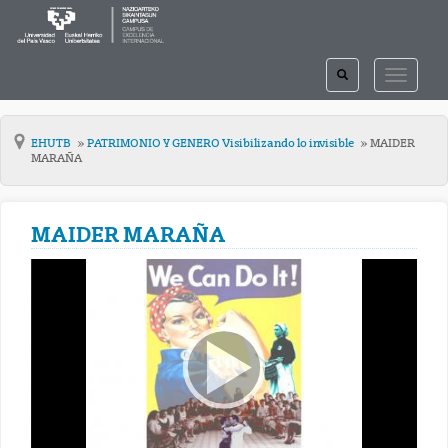
TOGGLE
TOGGLE
SEARCH
NAVIGAT
EHUTB
PATRIMONIO Y GENERO Visibilizando lo invisible
MAIDER
MARAÑA
MAIDER MARAÑA