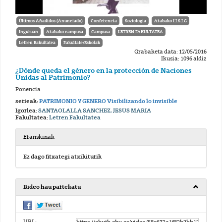
Últimos Añadidos (Anunciado)
Conferencia
Soziologia
Arabako I.I.S.I.G
Inguruan
Arabako campusa
Campusa
LETREN FAKULTATEA
Letren Fakultatea
Fakultate/Eskolak
Grabaketa data: 12/05/2016
Ikusia: 1096 aldiz
¿Dónde queda el género en la protección de Naciones
Unidas al Patrimonio?
Ponencia
serieak:
PATRIMONIO Y GENERO Visibilizando lo invisible
Igorlea:
SANTAOLALLA SANCHEZ, JESUS MARIA
Fakultatea:
Letren Fakultatea
Eranskinak
Ez dago fitxategi atxikiturik
Bideo hau partekatu
URL: