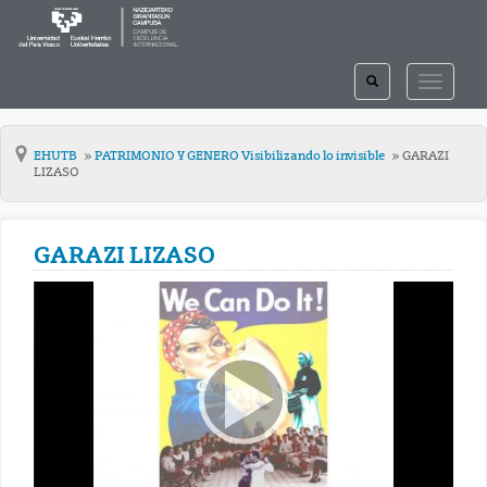
TOGGLE
TOGGLE
SEARCH
NAVIGAT
EHUTB
PATRIMONIO Y GENERO Visibilizando lo invisible
GARAZI
LIZASO
GARAZI LIZASO