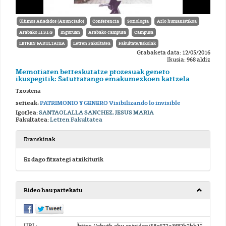
Últimos Añadidos (Anunciado)
Conferencia
Soziologia
Arlo humanistikoa
Arabako I.I.S.I.G
Inguruan
Arabako campusa
Campusa
LETREN FAKULTATEA
Letren Fakultatea
Fakultate/Eskolak
Grabaketa data: 12/05/2016
Ikusia: 968 aldiz
Memoriaren berreskuratze prozesuak genero
ikuspegitik: Saturrarango emakumezkoen kartzela
Txostena
serieak:
PATRIMONIO Y GENERO Visibilizando lo invisible
Igorlea:
SANTAOLALLA SANCHEZ, JESUS MARIA
Fakultatea:
Letren Fakultatea
Eranskinak
Ez dago fitxategi atxikiturik
Bideo hau partekatu
URL: