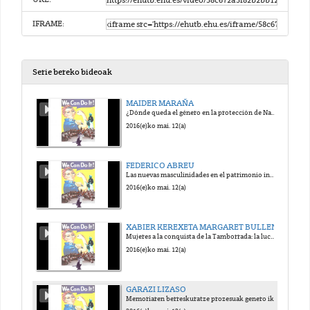
IFRAME:
Serie bereko bideoak
MAIDER MARAÑA
¿Dónde queda el género en la protección de Naciones Unidas al Patrimonio?
2016(e)ko mai. 12(a)
FEDERICO ABREU
Las nuevas masculinidades en el patrimonio inmaterial: el tango desde un análisis social y de género
2016(e)ko mai. 12(a)
XABIER KEREXETA MARGARET BULLEN
Mujeres a la conquista de la Tamborrada: la lucha de la mujeres por participar en el patrimonio inmaterial de Euskadi
2016(e)ko mai. 12(a)
GARAZI LIZASO
Memoriaren berreskuratze prozesuak genero ikuspegitik: Saturrarango emakumezkoen kartzela