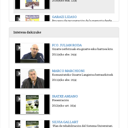
2016(e)ko mai. 12(a)
GARAZI LIZASO
Procesos de recuperación de la memoria desde un enfoque de género: la cárcel de mujeres de Saturarrán
2016(e)ko mai. 12(a)
Interesa dakizuke
FCO. JULIAN RODA
Gizarte zerbitzuak eta gizarte esku-hartzea krisi garaietan: bilakaera eta joerak
2011(e)ko abe. 14(a)
MARCO MARCHIONI
Komunitateko Gizarte Langintza berraurkitzeko beharra
2011(e)ko abe. 15(a)
IRATXE AMIANO
Presentación
2012(e)ko urt. 16(a)
SILVIA GALLART
"Plan de rehabilitación del Sistema Universitario en Haití"