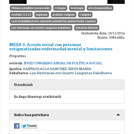
Últimos Añadidos (Anunciado)
Coloquio
Soziologia
Arlo humanistikoa
Arabako I.I.S.I.G
Inguruan
Arabako campusa
Campusa
LAN HARREMAN ETA GIZARTE LANGINTZA FAKULTATEA (Gasteiz)
Lan Harreman eta Gizarte Langintza Fakultatea
Fakultate/Eskolak
Grabaketa data: 13/11/2014
Ikusia: 1084 aldiz
MESA 3. Acción social con personas
estigmatizadas:enfermedad mental y limitaciones
Preguntas
serieak:
XVIII CONGRESO ANUAL DE POLÍTICA SOCIAL
Igorlea:
SANTAOLALLA SANCHEZ, JESUS MARIA
Fakultatea:
Lan Harreman eta Gizarte Langintza Fakultatea
Eranskinak
Ez dago fitxategi atxikiturik
Bideo hau partekatu