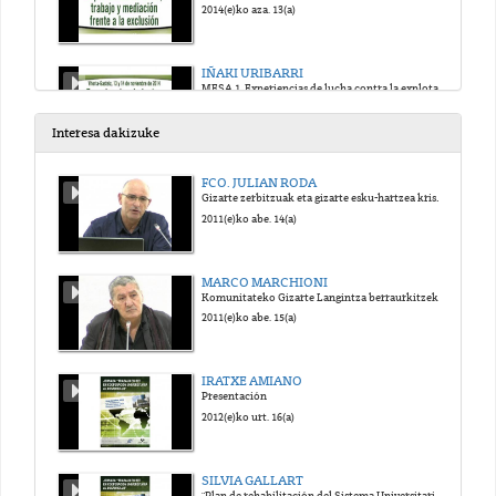
2014(e)ko aza. 13(a)
IÑAKI URIBARRI
MESA 1. Experiencias de lucha contra la explotación y la pobreza
2014(e)ko aza. 13(a)
Interesa dakizuke
COLOQUIO 1
FCO. JULIAN RODA
MESA 1. Experiencias de lucha contra la explotación y la pobreza
Gizarte zerbitzuak eta gizarte esku-hartzea krisi garaietan: bilakaera eta joerak
2014(e)ko aza. 13(a)
2011(e)ko abe. 14(a)
TXEMA DUQUE
MARCO MARCHIONI
MESA 2. Experiencias frente a la especulación: sinhogarismo, ocupación y desahucios
Komunitateko Gizarte Langintza berraurkitzeko beharra
2014(e)ko aza. 13(a)
2011(e)ko abe. 15(a)
ELENA MATAMALA
IRATXE AMIANO
MESA 2. Experiencias frente a la especulación: sinhogarismo, ocupación y desahucios
Presentación
2014(e)ko aza. 13(a)
2012(e)ko urt. 16(a)
IÑAKI CARRO
SILVIA GALLART
MESA 2. Experiencias frente a la especulación: sinhogarismo, ocupación y desahucios
"Plan de rehabilitación del Sistema Universitario en Haití"