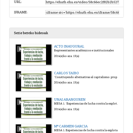
URL:
IFRAME:
Serie bereko bideoak
ACTO INAUGURAL
Representantes académicos e institucionales
2014(e)ko aza. 13(a)
CARLOS TAIBO
"Construyendo alternativas al capitalismo: propuestas y experiencias transformadoras"
2014(e)ko aza. 13(a)
UNAI ARANGUREN
MESA 1. "Experiencias de lucha contra la explotación y la pobreza"
2014(e)ko aza. 13(a)
Mª CARMEN GARCIA
MESA 1. Experiencias de lucha contra la explotación y la pobreza