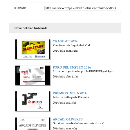
IFRAME:
Serie bereko bideoak
CRASH ATTACK
Plan Joven de Seguridad Vial
2014(e)ko mar. 31(a)
FORO DEL EMPLEO 2014
Jornadas organizadas por la UPV/EHU y el Ayuntamiento de Vitoria-Gasteiz
2014(e)ko abe. 11(a)
PREMIOS INIZIA 2014
Acto de Entrega de Premios
2014(e)ko aza. 5(a)
ARCADI OLIVERES
"Alternativas desde la economía crítica"
2015(e)ko mar. 4(a)