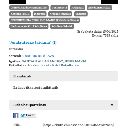
Últimos Añadidos (Anunciado)
Conferencia
Pedagogia
Arlo humanistikoa
Arabako I.I.S.I.G
Inguruan
Arabako campusa
Campusa
HEZKUNTZA ETA KIROL FAKULTATEA (Irakasleen Eskola)
Hezkuntza eta Kirol Fakultatea
Fakultate/Eskolak
Grabaketa data: 15/04/2015
Ikusia: 7583 aldiz
"Jendaurreko Jarduna" (I)
Hitzaldia
serieak:
CAMPUS DE ÁLAVA
Igorlea:
SANTAOLALLA SANCHEZ, JESUS MARIA
Fakultatea:
Hezkuntza eta Kirol Fakultatea
Eranskinak
Ez dago fitxategi atxikiturik
Bideo hau partekatu
URL: