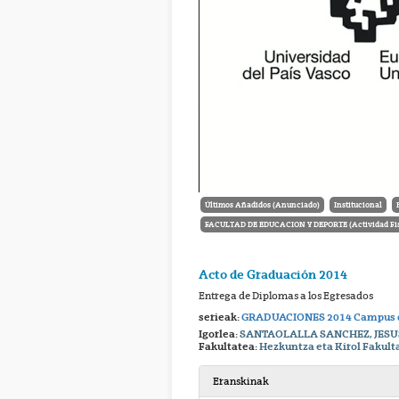
Últimos Añadidos (Anunciado)
Institucional
FACULTAD DE EDUCACION Y DEPORTE (Actividad Fisi
Acto de Graduación 2014
Entrega de Diplomas a los Egresados
serieak:
GRADUACIONES 2014 Campus 
Igorlea:
SANTAOLALLA SANCHEZ, JESU
Fakultatea:
Hezkuntza eta Kirol Fakult
Eranskinak