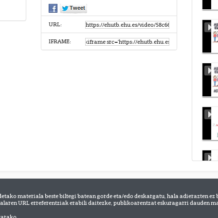
URL:
IFRAME:
detako materiala beste biltegi batean gorde eta/edo deskargatu, hala adierazten ez 
alaren URL erreferentziak erabili daitezke, publikoarentzat eskuragarri dauden mat
tarako