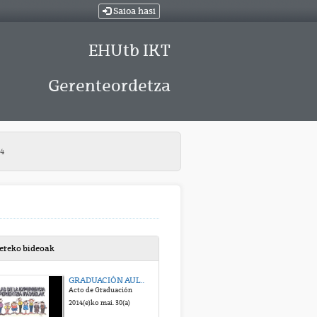
Saioa hasi
EHUtb IKT
Gerenteordetza
4
bereko bideoak
GRADUACIÓN AULAS DE LA EXPERIENCIA 2014
Acto de Graduación
2014(e)ko mai. 30(a)