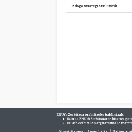
Ez dago fitxategi atxikiturik
EHUtb Zerbitzua erabiltzeko baldintzak:
1.- Ezin da EHUtb Zerbitzuaren bitartez gor
2.- EHUtb Zerbitzuan argitaratutako materi
Irisgarritasuna
Lege oharra
Harremane