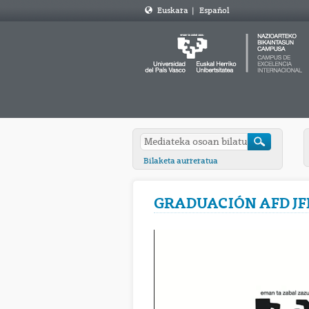
Euskara
|
Español
Bilaketa aurreratua
GRADUACIÓN AFD JF