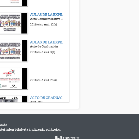
GRADUACION FARMACIA 2014
AULAS DE LA EXPERIENCIA
Acto de Graduación 2014
Acto Conmemorativo 10º Aniversario
2014(e)ko aza. 7(a)
2011(e)ko mai. 12(a)
AULAS DE LA EXPERIENCIA
Acto de Graduación
2011(e)ko eka. 3(a)
2011(e)ko eka. 23(a)
ACTO DE GRADUACION 2011
AFD - JFK
2011(e)ko eka. 30(a)
bada.
DIPLOMADOS MAGISTERIO 2011
erialen bilaketa indizeak, sortzeko.
Acto de Graduación 2011
2011(e)ko aza. 7(a)
UPV
/
EHU