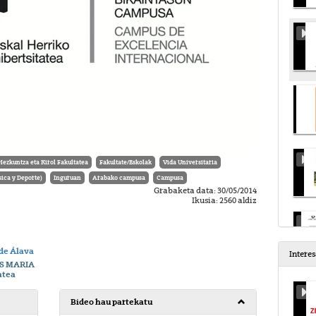
Hezkuntza eta Kirol Fakultatea
Fakultate/Eskolak
Vida Universitaria
ca y Deporte)
Inguruan
Arabako campusa
Campusa
Grabaketa data: 30/05/2014
Ikusia: 2560 aldiz
de Álava
Intere
S MARIA
atea
Bideo hau partekatu