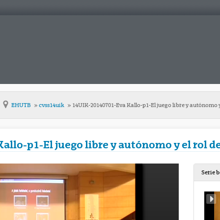
EHUTB
cvss14uik
14UIK-20140701-Eva Kallo-p1-El juego libre y autónomo y
llo-p1-El juego libre y autónomo y el rol d
Serie 