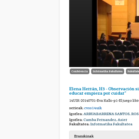
Conferencia
Informatika Fakultatea
Fakultat
Elena Herrán, H3 - Observación s
educar empieza por cuidar”
14UIK-20140701-Eva Kallo-p1-El juego libr
serieak:
cvss14uik
Igorlea:
ARRUABARRENA SANTOS, ROS
Igorlea:
Camba Fernandez, Asier
Fakultatea:
Informatika Fakultatea
Eranskinak