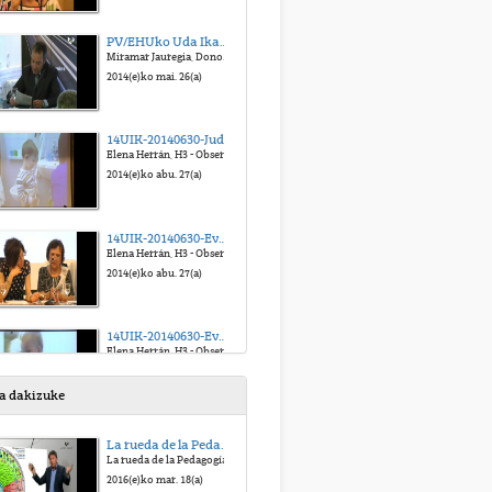
PV/EHUko Uda Ikastaroen aurkezpena Gipuzkoan
Miramar Jauregia, Donostia/San Sebastián
2014(e)ko mai. 26(a)
14UIK-20140630-JudithKelemen-Control de esfínteres en la Escuela Infantil Pikler-Lóczy
Elena Herrán, H3 - Observación sistemática de la educadora Pikler-Lóczy: “Cuando educar empieza por cuidar”
2014(e)ko abu. 27(a)
14UIK-20140630-Eva Kallo-p1-Educar sin violencia
Elena Herrán, H3 - Observación sistemática de la educadora Pikler-Lóczy: “Cuando educar empieza por cuidar”
2014(e)ko abu. 27(a)
14UIK-20140630-Eva Kallo-p2-Educar sin violencia
Elena Herrán, H3 - Observación sistemática de la educadora Pikler-Lóczy: “Cuando educar empieza por cuidar”
2014(e)ko abu. 28(a)
sa dakizuke
14UIK-20140701-Eva Kallo-p1-El juego libre y autónomo y el rol de la educadora
La rueda de la Pedagogía
Elena Herrán, H3 - Observación sistemática de la educadora Pikler-Lóczy: “Cuando educar empieza por cuidar”
La rueda de la Pedagogía
2014(e)ko abu. 28(a)
2016(e)ko mar. 18(a)