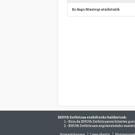
Ez dago fitxategi atxikiturik
EHUtb Zerbitzua erabiltzeko baldintzak:
1.- Ezin da EHUtb Zerbitzuaren bitartez gor
2.- EHUtb Zerbitzuan argitaratutako materi
Irisgarritasuna
Lege oharra
Harremane