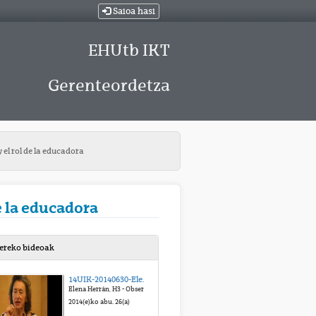
Saioa hasi
EHUtb IKT
Gerenteordetza
 el rol de la educadora
e la educadora
bereko bideoak
14UIK-20140630-Elena Herrán-Metodología Observacional en la Escuela Infantil Pikler-Lóczy de Budapest
Elena Herrán, H3 - Observación sistemática de la educadora Pikler-Lóczy: “Cuando educar empieza por cuidar”
2014(e)ko abu. 26(a)