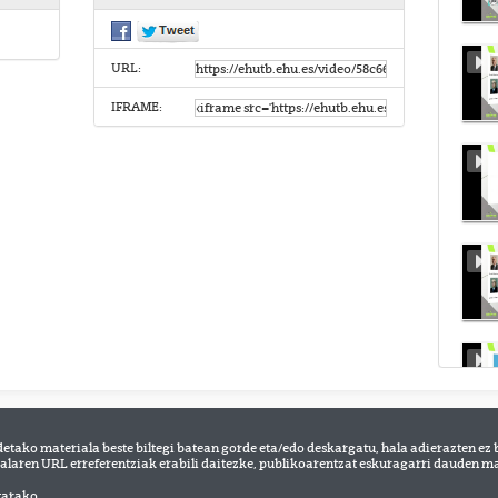
URL:
IFRAME:
detako materiala beste biltegi batean gorde eta/edo deskargatu, hala adierazten ez 
alaren URL erreferentziak erabili daitezke, publikoarentzat eskuragarri dauden mat
tarako