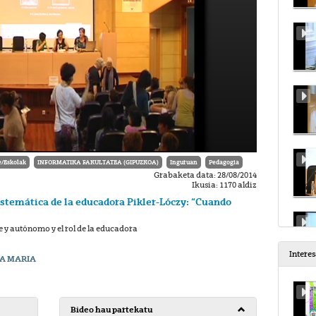
e/Eskolak
INFORMATIKA FAKULTATEA (GIPUZKOA)
Inguruan
Pedagogia
Grabaketa data: 28/08/2014
Ikusia: 1170 aldiz
istemática de la educadora Pikler-Lóczy: “Cuando
e y autónomo y el rol de la educadora
Intere
A MARIA
Bideo hau partekatu