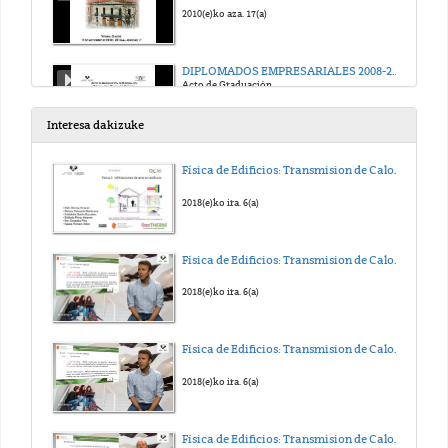
2010(e)ko aza. 17(a)
DIPLOMADOS EMPRESARIALES 2008-2011
Acto de Graduación
2011(e)ko aza. 11(a)
Interesa dakizuke
DIPLOMADOS EMPRESARIALES 2009-2012
Física de Edificios: Transmision de Calor y Masa. Tema 5
Acto de Graduación
2012(e)ko aza. 8(a)
2018(e)ko ira. 6(a)
DIPLOMADOS EMPRESARIALES 2010-2013
Física de Edificios: Transmision de Calor y Masa. Tema 4
Acto de Graduación 2013
2013(e)ko aza. 13(a)
2018(e)ko ira. 6(a)
Física de Edificios: Transmision de Calor y Masa. Tema 3
2018(e)ko ira. 6(a)
Física de Edificios: Transmision de Calor y Masa. Tema 2