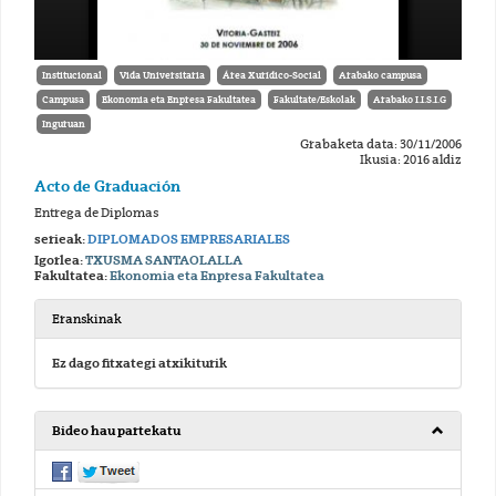
Institucional
Vida Universitaria
Área Xurídico-Social
Arabako campusa
Campusa
Ekonomia eta Enpresa Fakultatea
Fakultate/Eskolak
Arabako I.I.S.I.G
Inguruan
Grabaketa data: 30/11/2006
Ikusia: 2016 aldiz
Acto de Graduación
Entrega de Diplomas
serieak:
DIPLOMADOS EMPRESARIALES
Igorlea:
TXUSMA SANTAOLALLA
Fakultatea:
Ekonomia eta Enpresa Fakultatea
Eranskinak
Ez dago fitxategi atxikiturik
Bideo hau partekatu