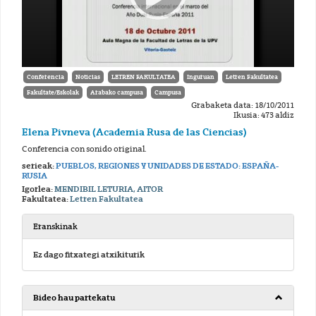
Conferencia
Noticias
LETREN FAKULTATEA
Inguruan
Letren Fakultatea
Fakultate/Eskolak
Arabako campusa
Campusa
Grabaketa data: 18/10/2011
Ikusia: 473 aldiz
Elena Pivneva (Academia Rusa de las Ciencias)
Conferencia con sonido original.
serieak:
PUEBLOS, REGIONES Y UNIDADES DE ESTADO: ESPAÑA-
RUSIA
Igorlea:
MENDIBIL LETURIA, AITOR
Fakultatea:
Letren Fakultatea
Eranskinak
Ez dago fitxategi atxikiturik
Bideo hau partekatu