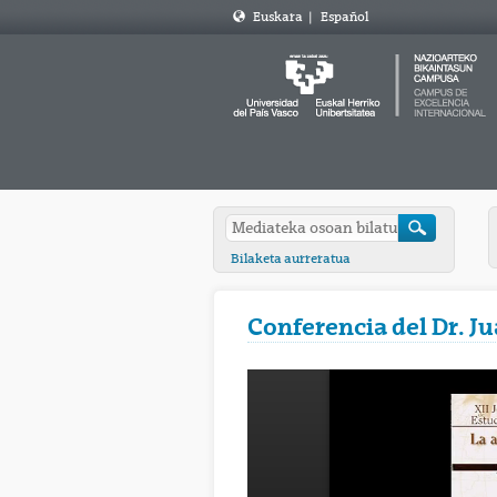
Euskara
|
Español
Bilaketa aurreratua
Conferencia del Dr. J