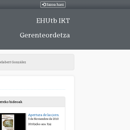
Saioa hasi
EHUtb IKT
Gerenteordetza
Gelabert González
bereko bideoak
Apertura de las jornadas
3 de Noviembre de 2010
2010(e)ko aza. 3(a)