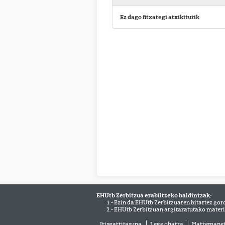
Ez dago fitxategi atxikiturik
EHUtb Zerbitzua erabiltzeko baldintzak:
1.- Ezin da EHUtb Zerbitzuaren bitartez gor
2.- EHUtb Zerbitzuan argitaratutako materi
Irisgarritasuna
Lege oharra
Harremane