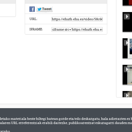
URL:
IFRAME:
detako materiala beste biltegi batean gorde eta/edo deskargatu, hala adierazten ez 
alaren URL erreferentziak erabili daitezke, publikoarentzat eskuragarri dauden mat
tarako