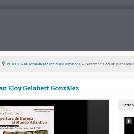
EHUTB
XII Jornadas de Estudios Históricos
Conferencia del Dr. Juan Eloy 
uan Eloy Gelabert González
Serie 