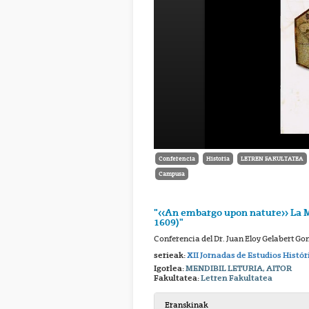
Conferencia
Historia
LETREN FAKULTATEA
Campusa
"<<An embargo upon nature>> La M
1609)"
Conferencia del Dr. Juan Eloy Gelabert Go
serieak:
XII Jornadas de Estudios Histór
Igorlea:
MENDIBIL LETURIA, AITOR
Fakultatea:
Letren Fakultatea
Eranskinak