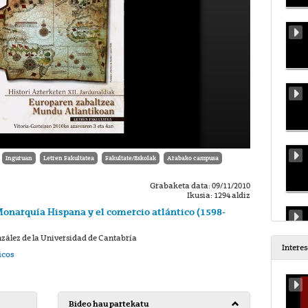
Inguruan
Letren Fakultatea
Fakultate/Eskolak
Arabako campusa
Grabaketa data: 09/11/2010
Ikusia: 1294 aldiz
onarquía Hispana y el comercio atlántico (1598-
nzález de la Universidad de Cantabría
Intere
icos
Bideo hau partekatu