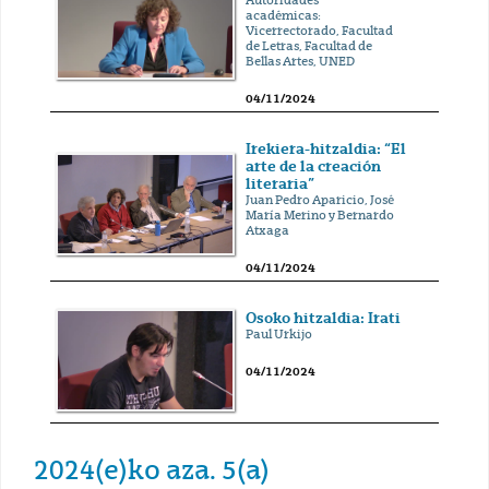
Autoridades
académicas:
Vicerrectorado, Facultad
de Letras, Facultad de
Bellas Artes, UNED
04/11/2024
Irekiera-hitzaldia: “El
arte de la creación
literaria”
Juan Pedro Aparicio, José
María Merino y Bernardo
Atxaga
04/11/2024
Osoko hitzaldia: Irati
Paul Urkijo
04/11/2024
2024(e)ko aza. 5(a)