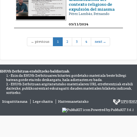
contexto religioso de
expulsión del miasma
Pérez Lambás, Fernando
05/11/2024
(current)
← previous
1
2
3
4
next →
EHUtb Zerbitzua erabiltzeko baldintzak:
1.- Ezin da EHUtb Zerbitzuaren bitartez gordetako materiala beste biltegi
batean gorde eta/edo deskargatu, hala adierazten ez bada.
2.- EHUtb Zerbitzuan argitaratutako materialaren URL erreferentziak erabili
daitezke, publikoarentzat eskuragarri dauden materialen bilaketa indizeak,
sortzeko.
Irisgarritasuna
Lege oharra
Harremanetarako
UPV
/
EHU
Powered by
PuMuKIT 3.6.1