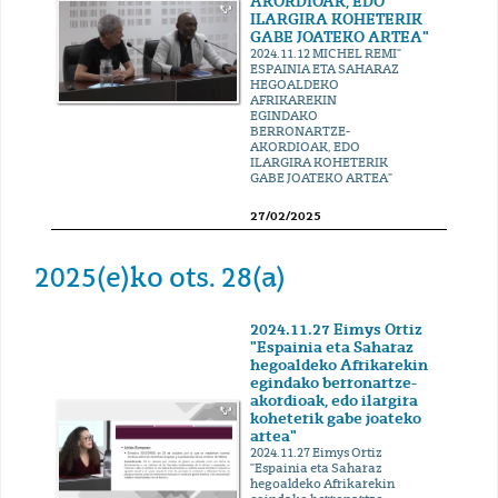
AKORDIOAK, EDO
ILARGIRA KOHETERIK
GABE JOATEKO ARTEA"
2024.11.12 MICHEL REMI"
ESPAINIA ETA SAHARAZ
HEGOALDEKO
AFRIKAREKIN
EGINDAKO
BERRONARTZE-
AKORDIOAK, EDO
ILARGIRA KOHETERIK
GABE JOATEKO ARTEA"
27/02/2025
2025(e)ko ots. 28(a)
2024.11.27 Eimys Ortiz
"Espainia eta Saharaz
hegoaldeko Afrikarekin
egindako berronartze-
akordioak, edo ilargira
koheterik gabe joateko
artea"
2024.11.27 Eimys Ortiz
"Espainia eta Saharaz
hegoaldeko Afrikarekin