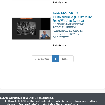
19/04/2023
Jordi MACARRO
FERNÁNDEZ (Université
Jean Moulin Lyon 3)
CONQUISTADOR DE "NO
TODO" EL MUNDO.
ALEJANDRO MAGNO EN
EL CINE ORIENTAL Y
OCCIDENTAL
19/04/2023
(current)
← previous
1
next →
EHUtb Zerbitzua erabiltzeko baldintzak:
1.- Ezin da EHUtb Zerbitzuaren bitartez gordetako materiala beste biltegi
batean gorde eta/edo deskargatu, hala adierazten ez bada.