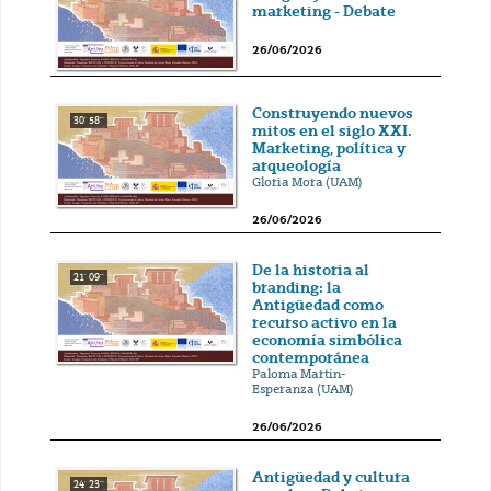
marketing - Debate
26/06/2026
Construyendo nuevos
30' 58''
mitos en el siglo XXI.
Marketing, política y
arqueología
Gloria Mora (UAM)
26/06/2026
De la historia al
21' 09''
branding: la
Antigüedad como
recurso activo en la
economía simbólica
contemporánea
Paloma Martín-
Esperanza (UAM)
26/06/2026
Antigüedad y cultura
24' 23''