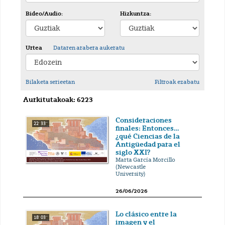
Bideo/Audio:
Hizkuntza:
Urtea
Dataren arabera aukeratu
Bilaketa serieetan
Filtroak ezabatu
Aurkitutakoak: 6223
Consideraciones
22' 33''
finales: Entonces…
¿qué Ciencias de la
Antigüedad para el
siglo XXI?
Marta García Morcillo
(Newcastle
University)
26/06/2026
Lo clásico entre la
18' 03''
imagen y el