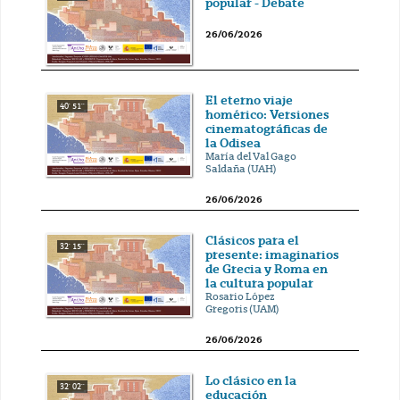
popular - Debate
26/06/2026
El eterno viaje
40' 51''
homérico: Versiones
cinematográficas de
la Odisea
María del Val Gago
Saldaña (UAH)
26/06/2026
Clásicos para el
32' 15''
presente: imaginarios
de Grecia y Roma en
la cultura popular
Rosario López
Gregoris (UAM)
26/06/2026
Lo clásico en la
32' 02''
educación