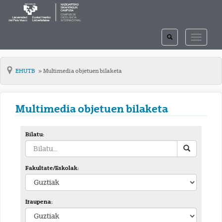
TOGGLE
TOGGLE
SEARCH
NAVIGAT
EHUTB
Multimedia objetuen bilaketa
Multimedia objetuen bilaketa
Bilatu:
Fakultate/Eskolak:
Iraupena: