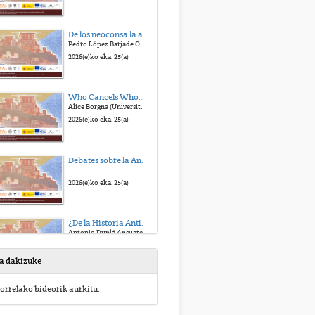
De los neoconsa la alt-right. La defensa de la Civilización Occidental
Pedro López Barjade Quiroga (USC)
2026(e)ko eka. 25(a)
Who Cancels Whom?A Transatlantic Misunderstanding
Alice Borgna (Universitàdel PiemonteOrientale)
2026(e)ko eka. 25(a)
Debates sobre la Antigüedad, civilización y política I - Debate
2026(e)ko eka. 25(a)
¿De la Historia Antigua tradicional a la Historia Antigua global? Qué Historia Antigua para el siglo XXI
Antonio Duplá Ansuategui (UPV/EHU)
2026(e)ko eka. 25(a)
sa dakizuke
Debates sobre Antigüedad, civilización y política II - Debate
orrelako bideorik aurkitu.
2026(e)ko eka. 25(a)