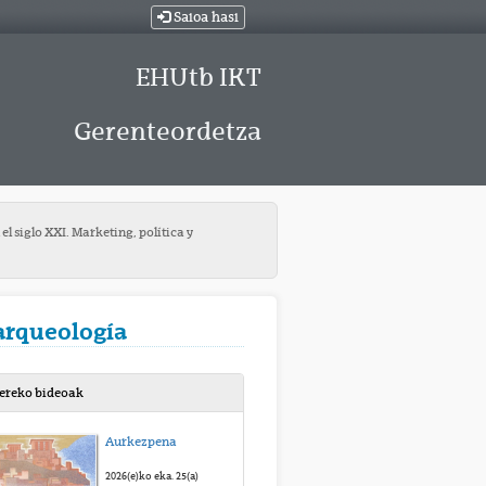
Saioa hasi
EHUtb IKT
Gerenteordetza
l siglo XXI. Marketing, política y
 arqueología
bereko bideoak
Aurkezpena
2026(e)ko eka. 25(a)