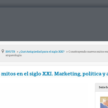
EHUTB
¿Qué Antigüedad para el siglo XXI?
Construyendo nuevos mitos en e
arqueología
itos en el siglo XXI. Marketing, política y
Serie 