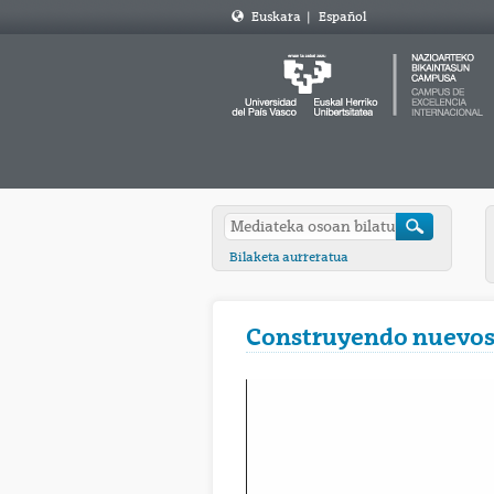
Euskara
|
Español
Bilaketa aurreratua
Construyendo nuevos m