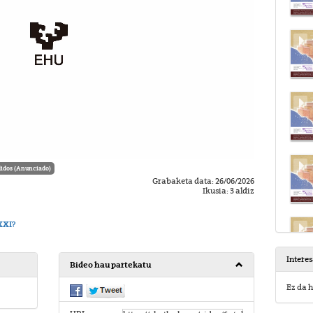
idos (Anunciado)
Grabaketa data: 26/06/2026
Ikusia: 3 aldiz
XXI?
Intere
Bideo hau partekatu
Ez da h