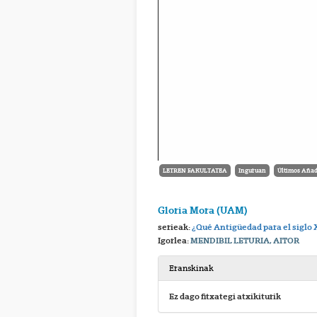
LETREN FAKULTATEA
Inguruan
Últimos Añad
Gloria Mora (UAM)
serieak:
¿Qué Antigüedad para el siglo 
Igorlea:
MENDIBIL LETURIA, AITOR
Eranskinak
Ez dago fitxategi atxikiturik