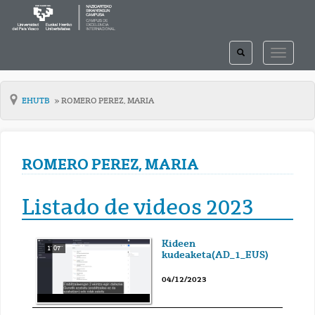
TOGGLE
TOGGLE
SEARCH
NAVIGAT
EHUTB
ROMERO PEREZ, MARIA
ROMERO PEREZ, MARIA
Listado de videos 2023
Kideen
1' 07''
kudeaketa(AD_1_EUS)
04/12/2023