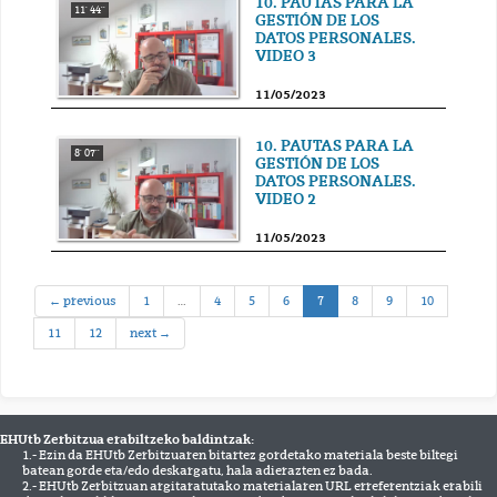
10. PAUTAS PARA LA
11' 44''
GESTIÓN DE LOS
DATOS PERSONALES.
VIDEO 3
11/05/2023
10. PAUTAS PARA LA
8' 07''
GESTIÓN DE LOS
DATOS PERSONALES.
VIDEO 2
11/05/2023
(current)
← previous
1
…
4
5
6
7
8
9
10
11
12
next →
EHUtb Zerbitzua erabiltzeko baldintzak:
1.- Ezin da EHUtb Zerbitzuaren bitartez gordetako materiala beste biltegi
batean gorde eta/edo deskargatu, hala adierazten ez bada.
2.- EHUtb Zerbitzuan argitaratutako materialaren URL erreferentziak erabili