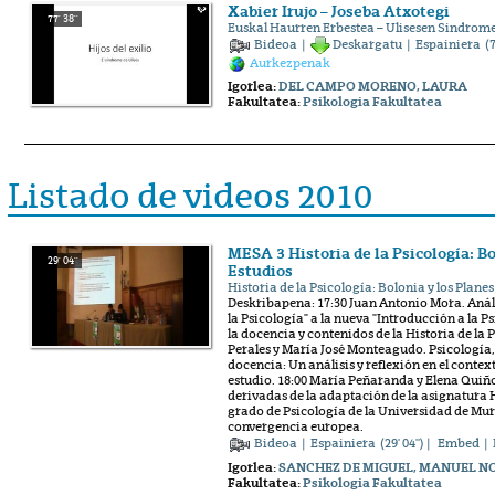
Xabier Irujo – Joseba Atxotegi
77' 38''
Euskal Haurren Erbestea – Ulisesen Sindrom
Bideoa
|
Deskargatu
|
Espainiera
(7
Aurkezpenak
Igorlea:
DEL CAMPO MORENO, LAURA
Fakultatea:
Psikologia Fakultatea
Listado de videos 2010
MESA 3 Historia de la Psicología: Bo
29' 04''
Estudios
Historia de la Psicología: Bolonia y los Plane
Deskribapena: 17:30 Juan Antonio Mora. Anális
la Psicología" a la nueva "Introducción a la P
la docencia y contenidos de la Historia de la 
Perales y María José Monteagudo. Psicología, 
docencia: Un análisis y reflexión en el contex
estudio. 18:00 María Peñaranda y Elena Quiñ
derivadas de la adaptación de la asignatura H
grado de Psicología de la Universidad de Mur
convergencia europea.
Bideoa
|
Espainiera
(29' 04'') |
Embed
| 
Igorlea:
SANCHEZ DE MIGUEL, MANUEL N
Fakultatea:
Psikologia Fakultatea