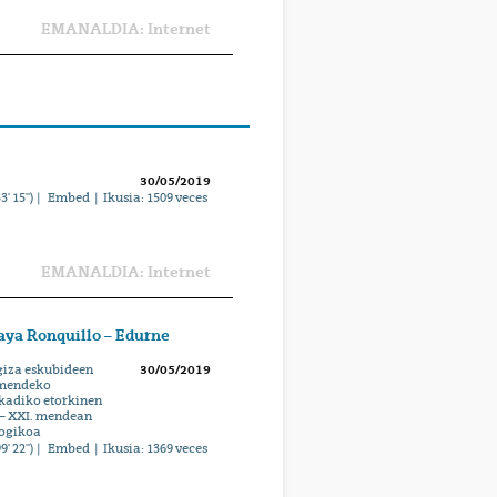
EMANALDIA: Internet
30/05/2019
3' 15'') |
Embed
| Ikusia:
1509
veces
EMANALDIA: Internet
aya Ronquillo – Edurne
giza eskubideen
30/05/2019
. mendeko
skadiko etorkinen
 – XXI. mendean
logikoa
9' 22'') |
Embed
| Ikusia:
1369
veces