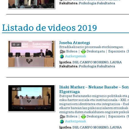
Fakultatea:
Psikologia Fakultatea
Listado de videos 2019
Joseba Atxotegi
33' 15''
Erradikalizazio prozesuak etorkinengan
Bideoa
|
Deskargatu
|
Espainiera
(3
Aurkezpenak
Igorlea:
DEL CAMPO MORENO, LAURA
Fakultatea:
Psikologia Fakultatea
Iñaki Markez – Nekane Basabe – Sor
99' 22''
Elgorriaga
Europar Batasuneko migrazio politikak eta 
esku-hartze soziala eta instituzionala – XXI
migrazioen identitatea eta integrazioa – Eu
elkarte batean lan psikosozialaren erronkak
emigratu duten euskaldunen ongizate psiko
Bideoa
|
Deskargatu
|
Espainiera
(9
Aurkezpenak
Igorlea:
DEL CAMPO MORENO, LAURA