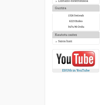
Lizitazio elektronikoa
Guztira
1326 Serieak
6223 Bideo
3474.96 Ordu
Kautotu zaitez
Saioa hasi
EHUtb in YouTube