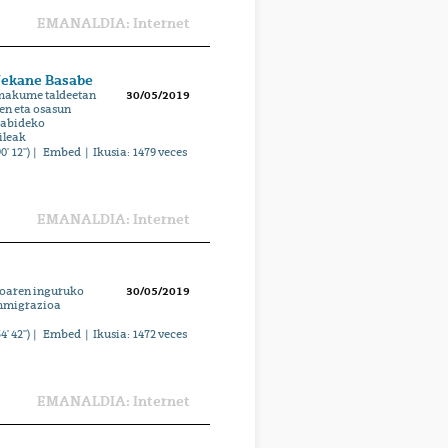
EMANALDIA: Internet
 Nekane Basabe
Emakume taldeetan
30/05/2019
en eta osasun
orabideko
ileak
0' 12'') |
Embed
| Ikusia:
1479
veces
EMANALDIA: Internet
ioaren inguruko
30/05/2019
Immigrazioa
4' 42'') |
Embed
| Ikusia:
1472
veces
EMANALDIA: Internet