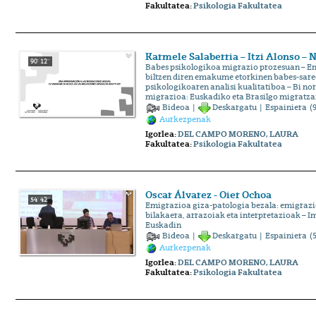
Fakultatea:
Psikologia Fakultatea
Karmele Salaberria – Itzi Alonso –
90' 12''
Babes psikologikoa migrazio prozesuan – 
biltzen diren emakume etorkinen babes-sare
psikologikoaren analisi kualitatiboa – Bi n
migrazioa: Euskadiko eta Brasilgo migratza
Bideoa
|
Deskargatu
|
Espainiera
(9
Aurkezpenak
Igorlea:
DEL CAMPO MORENO, LAURA
Fakultatea:
Psikologia Fakultatea
Oscar Álvarez - Oier Ochoa
54' 42''
Emigrazioa giza-patologia bezala: emigraz
bilakaera, arrazoiak eta interpretazioak – 
Euskadin
Bideoa
|
Deskargatu
|
Espainiera
(5
Aurkezpenak
Igorlea:
DEL CAMPO MORENO, LAURA
Fakultatea:
Psikologia Fakultatea