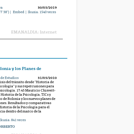
ea
30/05/2019
7' 38'') |
Embed
| Ikusia:
1540
veces
EMANALDIA: Internet
lonia y los Planes de
s de Estudios
31/05/2010
is del tránsito desde "Historia de
sicología" y sus repercusiones para
Psicología. 17:45 Mauricio Chisvert-
Historia de la Psicología, TICs y
to de Bolonia y los nuevos planes de
ones. Resultados y comparativas
istoria de la Psicología para el
cia dentro del marco de la
Ikusia:
841
veces
ORBERTO