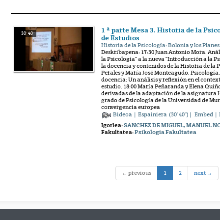
1 ª parte Mesa 3. Historia de la Psic
30' 40''
de Estudios
Historia de la Psicología: Bolonia y los Plane
Deskribapena: 17:30 Juan Antonio Mora. Anális
la Psicología" a la nueva "Introducción a la P
la docencia y contenidos de la Historia de la 
Perales y María José Monteagudo. Psicología, 
docencia: Un análisis y reflexión en el contex
estudio. 18:00 María Peñaranda y Elena Quiñ
derivadas de la adaptación de la asignatura H
grado de Psicología de la Universidad de Mur
convergencia europea
Bideoa
|
Espainiera
(30' 40'') |
Embed
| 
Igorlea:
SANCHEZ DE MIGUEL, MANUEL N
Fakultatea:
Psikologia Fakultatea
(current)
← previous
1
2
next →