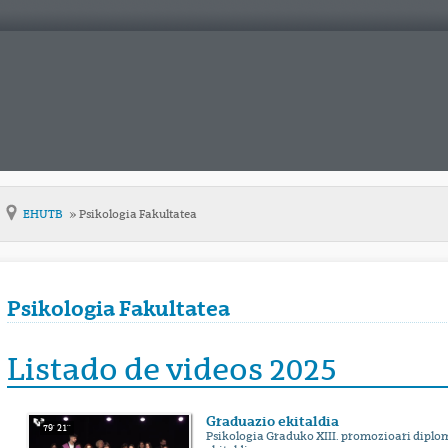
EHUTB
Psikologia Fakultatea
Psikologia Fakultatea
Listado de videos 2025
Graduazio ekitaldia
79' 21''
Psikologia Graduko XIII. promozioari dipl