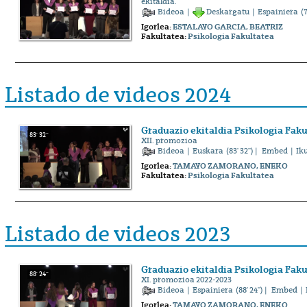
ekitaldia.
Bideoa
|
Deskargatu
|
Espainiera
(7
Igorlea:
ESTALAYO GARCIA, BEATRIZ
Fakultatea:
Psikologia Fakultatea
Listado de videos 2024
Graduazio ekitaldia Psikologia Fak
83' 32''
XII. promozioa
Bideoa
|
Euskara
(83' 32'') |
Embed
| Ik
Igorlea:
TAMAYO ZAMORANO, ENEKO
Fakultatea:
Psikologia Fakultatea
Listado de videos 2023
Graduazio ekitaldia Psikologia Fak
88' 24''
XI. promozioa 2022-2023
Bideoa
|
Espainiera
(88' 24'') |
Embed
| 
Igorlea:
TAMAYO ZAMORANO, ENEKO