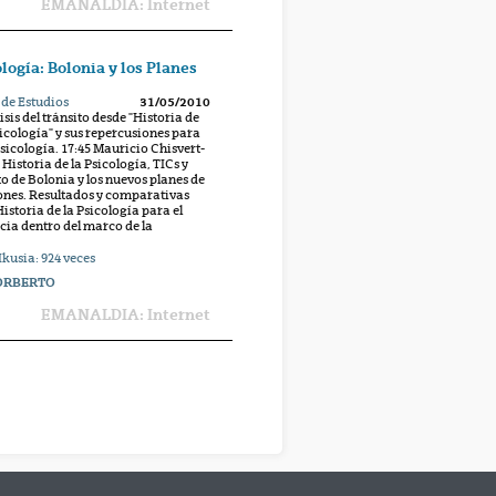
EMANALDIA: Internet
ología: Bolonia y los Planes
s de Estudios
31/05/2010
is del tránsito desde "Historia de
sicología" y sus repercusiones para
Psicología. 17:45 Mauricio Chisvert-
Historia de la Psicología, TICs y
to de Bolonia y los nuevos planes de
ones. Resultados y comparativas
istoria de la Psicología para el
cia dentro del marco de la
Ikusia:
924
veces
ORBERTO
EMANALDIA: Internet