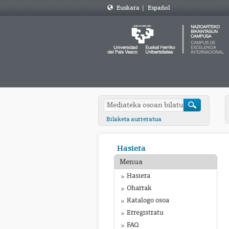
Euskara
|
Español
Bilaketa aurreratua
Hasiera
Menua
Hasiera
Oharrak
Katalogo osoa
Erregistratu
FAQ