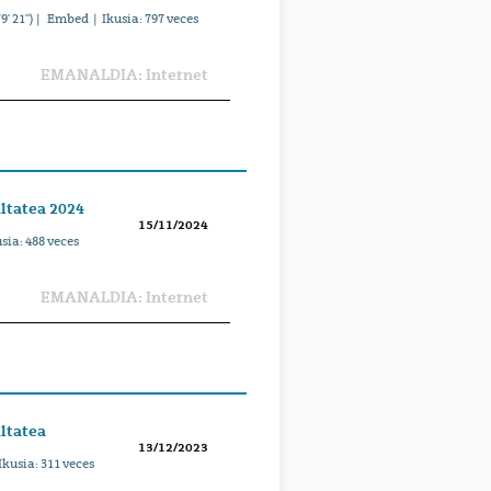
9' 21'') |
Embed
| Ikusia:
797
veces
EMANALDIA: Internet
ultatea 2024
15/11/2024
usia:
488
veces
EMANALDIA: Internet
ultatea
13/12/2023
Ikusia:
311
veces