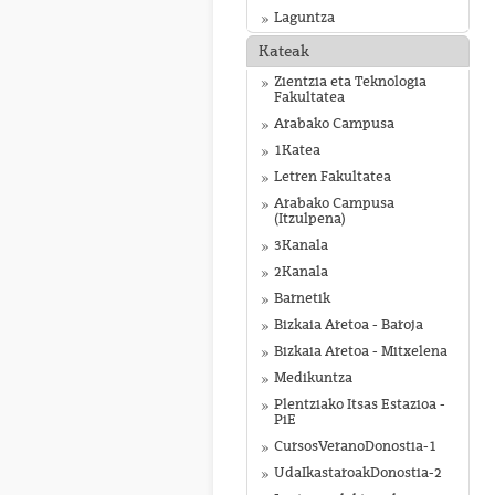
Laguntza
Kateak
Zientzia eta Teknologia
Fakultatea
Arabako Campusa
1Katea
Letren Fakultatea
Arabako Campusa
(Itzulpena)
3Kanala
2Kanala
Barnetik
Bizkaia Aretoa - Baroja
Bizkaia Aretoa - Mitxelena
Medikuntza
Plentziako Itsas Estazioa -
PiE
CursosVeranoDonostia-1
UdaIkastaroakDonostia-2