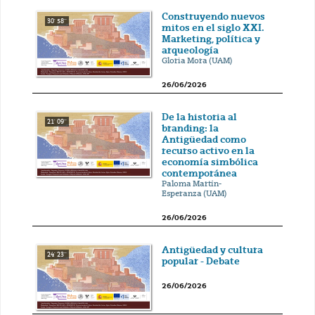
Construyendo nuevos
30' 58''
mitos en el siglo XXI.
Marketing, política y
arqueología
Gloria Mora (UAM)
26/06/2026
De la historia al
21' 09''
branding: la
Antigüedad como
recurso activo en la
economía simbólica
contemporánea
Paloma Martín-
Esperanza (UAM)
26/06/2026
Antigüedad y cultura
24' 23''
popular - Debate
26/06/2026