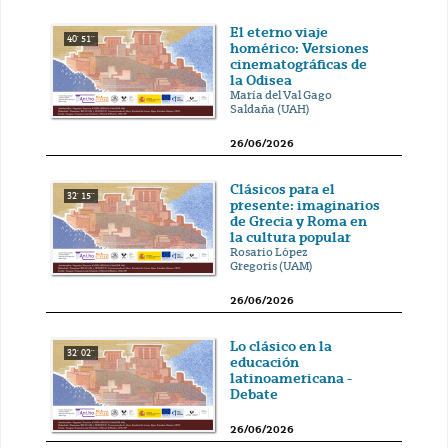
El eterno viaje
40' 51''
homérico: Versiones
cinematográficas de
la Odisea
María del Val Gago
Saldaña (UAH)
26/06/2026
Clásicos para el
32' 15''
presente: imaginarios
de Grecia y Roma en
la cultura popular
Rosario López
Gregoris (UAM)
26/06/2026
Lo clásico en la
32' 02''
educación
latinoamericana -
Debate
26/06/2026