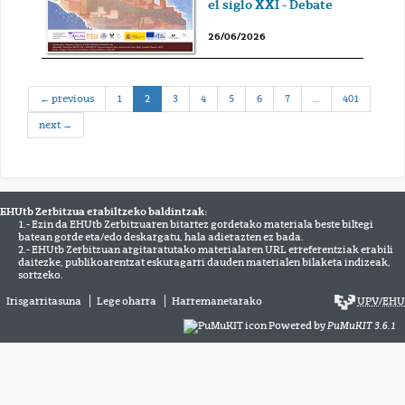
el siglo XXI - Debate
26/06/2026
(current)
← previous
1
2
3
4
5
6
7
…
401
next →
EHUtb Zerbitzua erabiltzeko baldintzak:
1.- Ezin da EHUtb Zerbitzuaren bitartez gordetako materiala beste biltegi
batean gorde eta/edo deskargatu, hala adierazten ez bada.
2.- EHUtb Zerbitzuan argitaratutako materialaren URL erreferentziak erabili
daitezke, publikoarentzat eskuragarri dauden materialen bilaketa indizeak,
sortzeko.
Irisgarritasuna
Lege oharra
Harremanetarako
UPV
/
EHU
Powered by
PuMuKIT 3.6.1