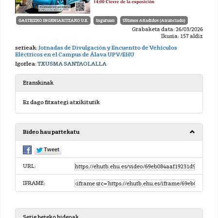
GASTEIZKO INGENIARITZAKO U.E.
Inguruan
Últimos Añadidos (Anunciado)
Grabaketa data: 26/03/2026
Ikusia: 157 aldiz
serieak:
Jornadas de Divulgación y Encuentro de Vehículos
Eléctricos en el Campus de Álava UPV/EHU
Igorlea:
TXUSMA SANTAOLALLA
Eranskinak
Ez dago fitxategi atxikiturik
Bideo hau partekatu
URL:
IFRAME:
Serie bereko bideoak