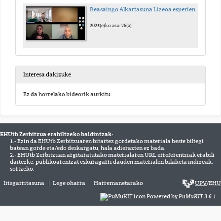
Beasaingo Alkartasuna Lizeoa esperientzia
2025(e)ko aza. 26(a)
Interesa dakizuke
Ez da horrelako bideorik aurkitu.
EHUtb Zerbitzua erabiltzeko baldintzak:
1.- Ezin da EHUtb Zerbitzuaren bitartez gordetako materiala beste biltegi
batean gorde eta/edo deskargatu, hala adierazten ez bada.
2.- EHUtb Zerbitzuan argitaratutako materialaren URL erreferentziak erabili
daitezke, publikoarentzat eskuragarri dauden materialen bilaketa indizeak,
sortzeko.
Irisgarritasuna
Lege oharra
Harremanetarako
UPV
/
EHU
Powered by
PuMuKIT 3.6.1