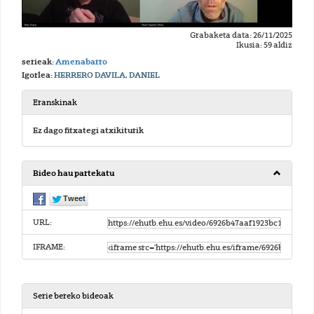
Grabaketa data: 26/11/2025
Ikusia: 59 aldiz
serieak:
Amenabarro
Igorlea:
HERRERO DAVILA, DANIEL
Eranskinak
Ez dago fitxategi atxikiturik
Bideo hau partekatu
URL:
IFRAME:
Serie bereko bideoak