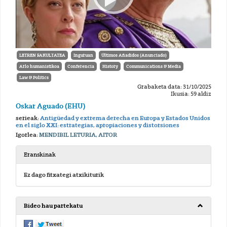
LETREN FAKULTATEA
Inguruan
Últimos Añadidos (Anunciado)
Arlo humanistikoa
Conferencia
History
Communications & Media
Law & Politics
Grabaketa data: 31/10/2025
Ikusia: 59 aldiz
Oskar Aguado (EHU)
serieak:
Antigüedad y extrema derecha en Europa y Estados Unidos
en el siglo XXI: estrategias, apropiaciones y distorsiones
Igorlea:
MENDIBIL LETURIA, AITOR
Eranskinak
Ez dago fitxategi atxikiturik
Bideo hau partekatu