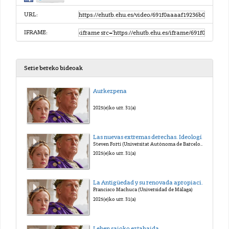
URL:
IFRAME:
Serie bereko bideoak
Aurkezpena
2025(e)ko urr. 31(a)
Las nuevas extremas derechas. Ideología, estrategias y redes trasnacionales
Steven Forti (Universitat Autònoma de Barcelona)
2025(e)ko urr. 31(a)
La Antigüedad y su renovada apropiación política: la recepción del mundo antiguo en la extrema derecha actual
Francisco Machuca (Universidad de Málaga)
2025(e)ko urr. 31(a)
Lehen saioko eztabaida