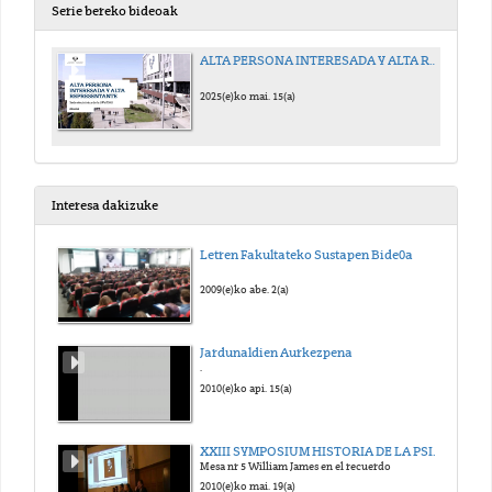
Serie bereko bideoak
ALTA PERSONA INTERESADA Y ALTA REPRESENTANTE
2025(e)ko mai. 15(a)
Interesa dakizuke
Letren Fakultateko Sustapen Bide0a
2009(e)ko abe. 2(a)
Jardunaldien Aurkezpena
.
2010(e)ko api. 15(a)
XXIII SYMPOSIUM HISTORIA DE LA PSICOLOGIA SEHP 2010
Mesa nr 5 William James en el recuerdo
2010(e)ko mai. 19(a)