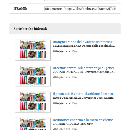
IFRAME:
Serie bereko bideoak
Inaugurazione delle Giornate Internazionali
BELÉN BENGOETXEA Decana della Facoltà di Lettere LUCIA BARBATO Ambasciata d’Italia in Spagna, Madrid; Già EHU-UPV
2024(e)ko aza. 18(a)
Ricettari femminili e stereotipi di genere: Il caso di Giulia Ferraris-Tamburini.
COSTANTINO MAEDER, Université Catholique de Louvain, Belgio
2024(e)ko aza. 18(a)
Il pranzo di Babette: il sublime, l'arte in cucina e la felicità.
FAUSTO DE MICHELE Universität Graz, Austria
2024(e)ko aza. 18(a)
Reuniones en torno a la mesa en el cine contemporáneo.
CARMEN AROCENA, EHU-UPV
2024(e)ko aza. 18(a)