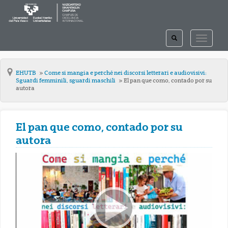
TOGGLE
TOGGLE
SEARCH
NAVIGAT
EHUTB
Come si mangia e perché nei discorsi letterari e audiovisivi:
Sguardi femminili, sguardi maschili
El pan que como, contado por su
autora
El pan que como, contado por su
autora