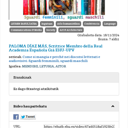
LETREN FAKULTATEA
Inguruan
Arlo humanistikoa
Conferencia
Language
Communications & Media
Society
Art & Architecture
Grabaketa data: 18/11/2024
Ikusia: 7 aldiz
PALOMA DÍAZ MÁS, Scritrice Membro della Real
Academia Española Già EHU-UPV
serieak:
Come si mangia e perché nei discorsi letterari e
audiovisivi: Sguardi femminili, sguardi maschili
Igorlea:
MENDIBIL LETURIA, AITOR
Eranskinak
Ez dago fitxategi atxikiturik
Bideo hau partekatu
URL: