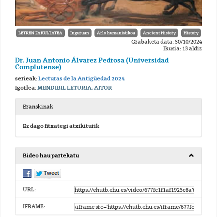
LETREN FAKULTATEA
Inguruan
Arlo humanistikoa
Ancient History
History
Grabaketa data: 30/10/2024
Ikusia: 13 aldiz
Dr. Juan Antonio Álvarez Pedrosa (Universidad
Complutense)
serieak:
Lecturas de la Antigüedad 2024
Igorlea:
MENDIBIL LETURIA, AITOR
Eranskinak
Ez dago fitxategi atxikiturik
Bideo hau partekatu
URL:
IFRAME: