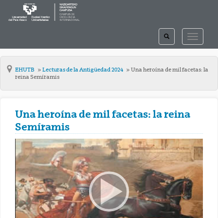
TOGGLE
TOGGLE
SEARCH
NAVIGAT
EHUTB
Lecturas de la Antigüedad 2024
Una heroína de mil facetas: la
reina Semíramis
Una heroína de mil facetas: la reina
Semíramis