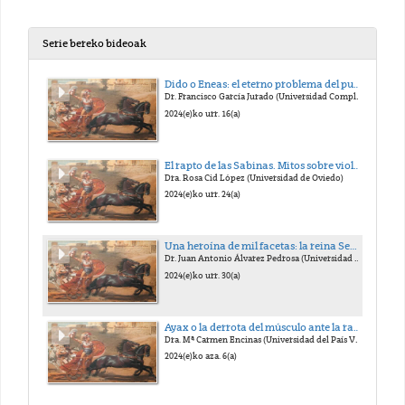
Serie bereko bideoak
Dido o Eneas: el eterno problema del punto de vista
Dr. Francisco García Jurado (Universidad Complutense)
2024(e)ko urr. 16(a)
El rapto de las Sabinas. Mitos sobre violencia y paz en la Roma primitiva
Dra. Rosa Cid López (Universidad de Oviedo)
2024(e)ko urr. 24(a)
Una heroína de mil facetas: la reina Semíramis
Dr. Juan Antonio Álvarez Pedrosa (Universidad Complutense)
2024(e)ko urr. 30(a)
Ayax o la derrota del músculo ante la razón
Dra. Mª Carmen Encinas (Universidad del País Vasco)
2024(e)ko aza. 6(a)