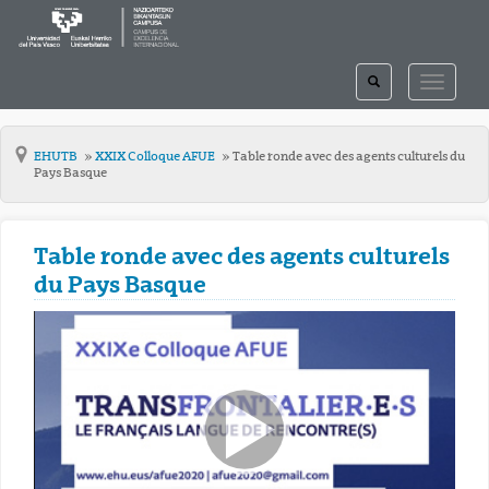
TOGGLE
TOGGLE
SEARCH
NAVIGAT
EHUTB
XXIX Colloque AFUE
Table ronde avec des agents culturels du
Pays Basque
Table ronde avec des agents culturels
du Pays Basque