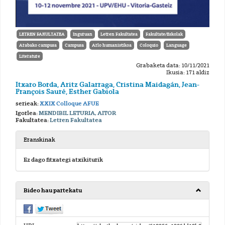
LETREN FAKULTATEA
Inguruan
Letren Fakultatea
Fakultate/Eskolak
Arabako campusa
Campusa
Arlo humanistikoa
Coloquio
Language
Literature
Grabaketa data: 10/11/2021
Ikusia: 171 aldiz
Itxaro Borda, Aritz Galarraga, Cristina Maidagán, Jean-
François Sauré, Esther Gabiola
serieak:
XXIX Colloque AFUE
Igorlea:
MENDIBIL LETURIA, AITOR
Fakultatea:
Letren Fakultatea
Eranskinak
Ez dago fitxategi atxikiturik
Bideo hau partekatu