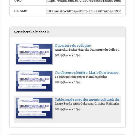
URL:
IFRAME:
Serie bereko bideoak
Ouverture du colloque
Aurresku: Esther Gabiola. Ouverture du Colloque avec Yann Battefort (Consul général de France à Bilbao), Édouard Mayoral (Directeur de l’Institut Français à Bilbao), Maite Muñoz (Vice-doyenne de la Faculté des Lettres), M.Carme Figuerola (Présidente de l’AFUE) et Jesus Camarero (Président du Comité d’Organisation)
2021(e)ko aza. 10(a)
Conférence plénière: Marie Darrieussecq
Le français: rencontres et malentendus
2021(e)ko aza. 10(a)
Table ronde avec des agents culturels du Pays Basque
Itxaro Borda, Aritz Galarraga, Cristina Maidagán, Jean-François Sauré, Esther Gabiola
2021(e)ko aza. 10(a)