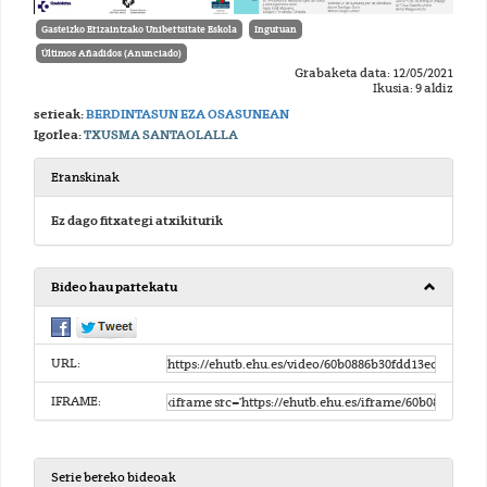
Gasteizko Erizaintzako Unibertsitate Eskola
Inguruan
Últimos Añadidos (Anunciado)
Grabaketa data: 12/05/2021
Ikusia: 9 aldiz
serieak:
BERDINTASUN EZA OSASUNEAN
Igorlea:
TXUSMA SANTAOLALLA
Eranskinak
Ez dago fitxategi atxikiturik
Bideo hau partekatu
URL:
IFRAME:
Serie bereko bideoak