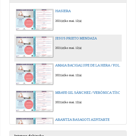
HASIERA
2021(e)ko mai. 12(a)
JESUS PRIETO MENDAZA
2021(e)ko mai. 12(a)
AMAIA BACIGALUPE DE LA HERA / YOLANDA GZ-RÁBAGO
2021(e)ko mai. 12(a)
MBAYE GIL SÁNCHEZ / VERÓNICA TÍSCAR-GONZÁLEZ / ARANTZA SÁEZ DE IBARRA LARRAURI
2021(e)ko mai. 12(a)
ARANTZA BASAGOTI AZPITARTE
2021(e)ko mai. 12(a)