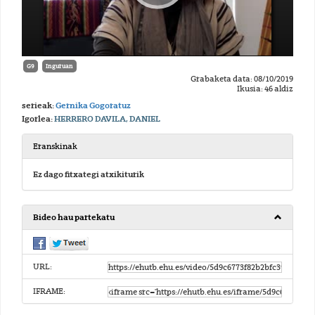
G9
Inguruan
Grabaketa data: 08/10/2019
Ikusia: 46 aldiz
serieak:
Gernika Gogoratuz
Igorlea:
HERRERO DAVILA, DANIEL
Eranskinak
Ez dago fitxategi atxikiturik
Bideo hau partekatu
URL:
IFRAME: