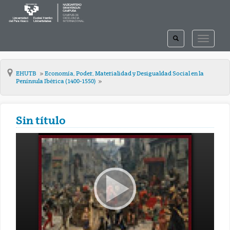
TOGGLE
TOGGLE
SEARCH
NAVIGAT
EHUTB
Economía, Poder, Materialidad y Desigualdad Social en la
Península Ibérica (1400-1550)
Sin título