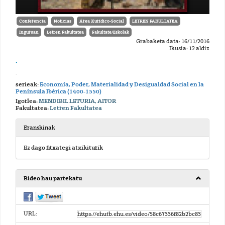
Conferencia
Noticias
Área Xurídico-Social
LETREN FAKULTATEA
Inguruan
Letren Fakultatea
Fakultate/Eskolak
Grabaketa data: 16/11/2016
Ikusia: 12 aldiz
.
.
serieak:
Economía, Poder, Materialidad y Desigualdad Social en la
Península Ibérica (1400-1550)
Igorlea:
MENDIBIL LETURIA, AITOR
Fakultatea:
Letren Fakultatea
Eranskinak
Ez dago fitxategi atxikiturik
Bideo hau partekatu
URL: