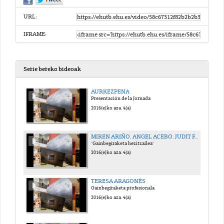
URL:
IFRAME:
Serie bereko bideoak
AURKEZPENA
Presentación de la Jornada
2016(e)ko aza. 4(a)
MIREN ARIÑO. ANGEL ACEBO. JUDIT FERRE. BEATRIZ CAVIA
"Gainbegiraketa hezitzailea"
2016(e)ko aza. 4(a)
TERESA ARAGONÉS
Gainbegiraketa profesionala
2016(e)ko aza. 4(a)