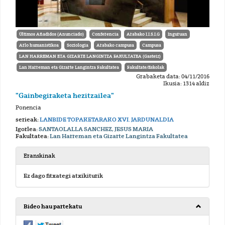
Últimos Añadidos (Anunciado)
Conferencia
Arabako I.I.S.I.G
Inguruan
Arlo humanistikoa
Soziologia
Arabako campusa
Campusa
LAN HARREMAN ETA GIZARTE LANGINTZA FAKULTATEA (Gasteiz)
Lan Harreman eta Gizarte Langintza Fakultatea
Fakultate/Eskolak
Grabaketa data: 04/11/2016
Ikusia: 1314 aldiz
"Gainbegiraketa hezitzailea"
Ponencia
serieak:
LANBIDE TOPAKETARAKO XVI. JARDUNALDIA
Igorlea:
SANTAOLALLA SANCHEZ, JESUS MARIA
Fakultatea:
Lan Harreman eta Gizarte Langintza Fakultatea
Eranskinak
Ez dago fitxategi atxikiturik
Bideo hau partekatu