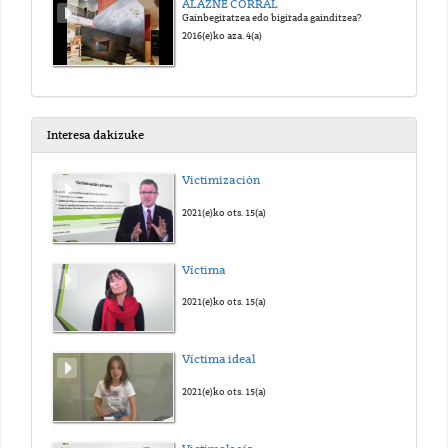
ALAZNE CORRAL
Gainbegiratzea edo bigirada gainditzea?
2016(e)ko aza. 4(a)
Interesa dakizuke
Victimización
2021(e)ko ots. 15(a)
Víctima
2021(e)ko ots. 15(a)
Víctima ideal
2021(e)ko ots. 15(a)