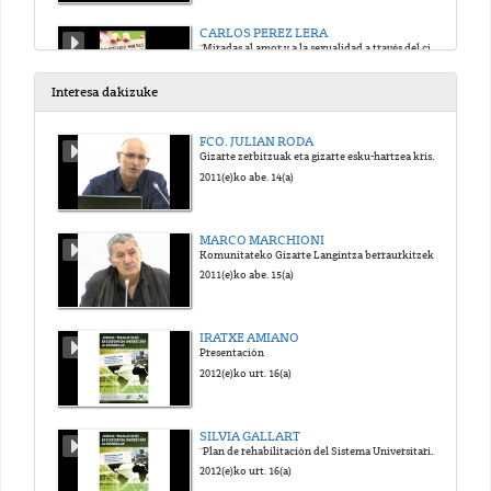
CARLOS PEREZ LERA
"Miradas al amor y a la sexualidad a través del cine"
2013(e)ko uzt. 3(a)
Interesa dakizuke
FCO. JULIAN RODA
Gizarte zerbitzuak eta gizarte esku-hartzea krisi garaietan: bilakaera eta joerak
2011(e)ko abe. 14(a)
MARCO MARCHIONI
Komunitateko Gizarte Langintza berraurkitzeko beharra
2011(e)ko abe. 15(a)
IRATXE AMIANO
Presentación
2012(e)ko urt. 16(a)
SILVIA GALLART
"Plan de rehabilitación del Sistema Universitario en Haití"
2012(e)ko urt. 16(a)