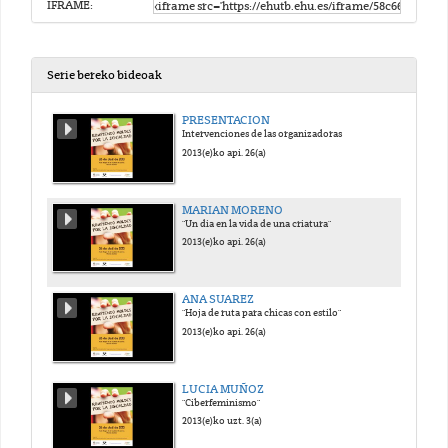
IFRAME:
Serie bereko bideoak
PRESENTACION
Intervenciones de las organizadoras
2013(e)ko api. 26(a)
MARIAN MORENO
"Un dia en la vida de una criatura"
2013(e)ko api. 26(a)
ANA SUAREZ
"Hoja de ruta para chicas con estilo"
2013(e)ko api. 26(a)
LUCIA MUÑOZ
"Ciberfeminismo"
2013(e)ko uzt. 3(a)