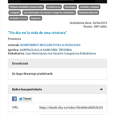
Últimos Añadidos (Anunciado)
Conferencia
Soziologia
Arabako campusa
Campusa
Lan Harreman eta Gizarte Langintza Fakultatea
Fakultate/Eskolak
Arabako I.I.S.I.G
Inguruan
Grabaketa data: 26/04/2013
Ikusia: 1867 aldiz
"Un dia en la vida de una criatura"
Ponencia
serieak:
ROMPIENDO MOLDES POR LA IGUALDAD
Igorlea:
SANTAOLALLA SANCHEZ, TXUSMA
Fakultatea:
Lan Harreman eta Gizarte Langintza Fakultatea
Eranskinak
Ez dago fitxategi atxikiturik
Bideo hau partekatu
URL: