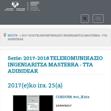
TOGGLE
TOGGLE
SEARCH
NAVIGAT
EHUTB
2017-2018 TELEKOMUNIKAZIO INGENIARITZA MASTERRA - TTA
ADIBIDEAK
Serie: 2017-2018 TELEKOMUNIKAZIO
INGENIARITZA MASTERRA - TTA
ADIBIDEAK
2017(e)ko ira. 25(a)
CORDOVA 9v5_X264
25/09/2017