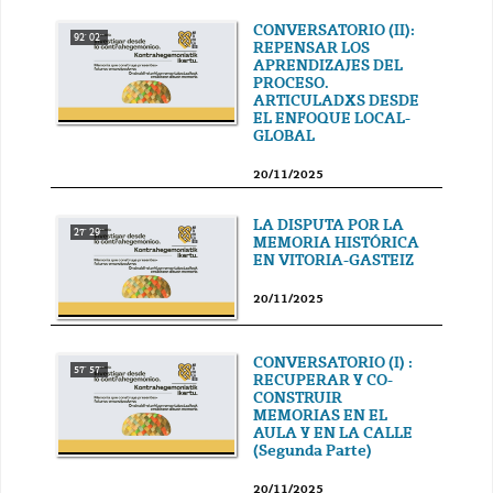
CONVERSATORIO (II):
92' 02''
REPENSAR LOS
APRENDIZAJES DEL
PROCESO.
ARTICULADXS DESDE
EL ENFOQUE LOCAL-
GLOBAL
20/11/2025
LA DISPUTA POR LA
27' 29''
MEMORIA HISTÓRICA
EN VITORIA-GASTEIZ
20/11/2025
CONVERSATORIO (I) :
57' 57''
RECUPERAR Y CO-
CONSTRUIR
MEMORIAS EN EL
AULA Y EN LA CALLE
(Segunda Parte)
20/11/2025