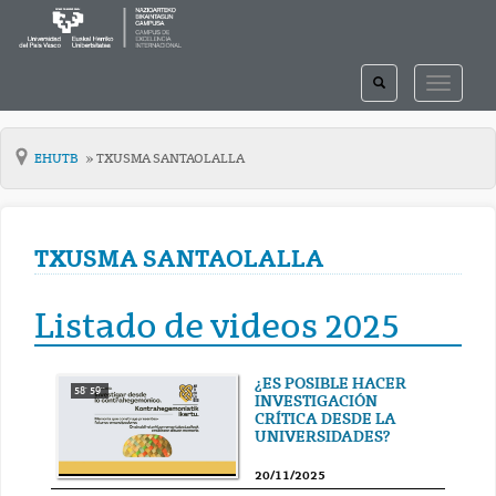
TOGGLE
TOGGLE
SEARCH
NAVIGAT
EHUTB
TXUSMA SANTAOLALLA
TXUSMA SANTAOLALLA
Listado de videos 2025
¿ES POSIBLE HACER
58' 59''
INVESTIGACIÓN
CRÍTICA DESDE LA
UNIVERSIDADES?
20/11/2025