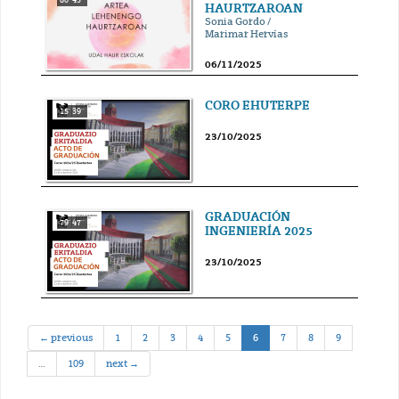
HAURTZAROAN
Sonia Gordo /
Marimar Hervías
06/11/2025
CORO EHUTERPE
15' 39''
23/10/2025
GRADUACIÓN
79' 47''
INGENIERÍA 2025
23/10/2025
(current)
← previous
1
2
3
4
5
6
7
8
9
…
109
next →