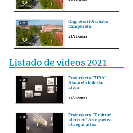
Ongi etorri Arabako
4' 03''
Campusera
28/11/2023
Listado de videos 2021
Erakusketa: "URA"
1' 15''
Akuarela bidezko
artea
24/03/2021
Erakusketa: "Ez dizut
1' 18''
ulertzen" Arte gaztea
eta egur artea