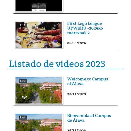
First Lego League
2' 13''
UPV/EHU -2024ko
martxoak 2
06/03/2024
Listado de videos 2023
Welcome to Campus
3' 22''
of Alava
28/11/2023
Bienvenida al Campus
3' 44''
de Álava
28/11/2023