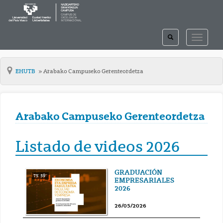
TOGGLE
TOGGLE
SEARCH
NAVIGAT
EHUTB
Arabako Campuseko Gerenteordetza
Arabako Campuseko Gerenteordetza
Listado de videos 2026
GRADUACIÓN
75' 59''
EMPRESARIALES
2026
26/05/2026