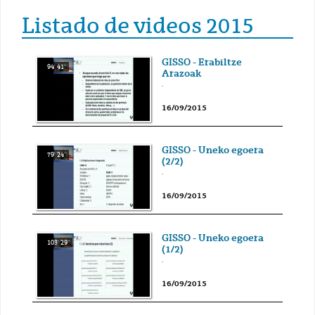
Listado de videos 2015
GISSO - Erabiltze
94' 41''
Arazoak
.
16/09/2015
GISSO - Uneko egoera
79' 24''
(2/2)
.
16/09/2015
GISSO - Uneko egoera
103' 29''
(1/2)
.
16/09/2015