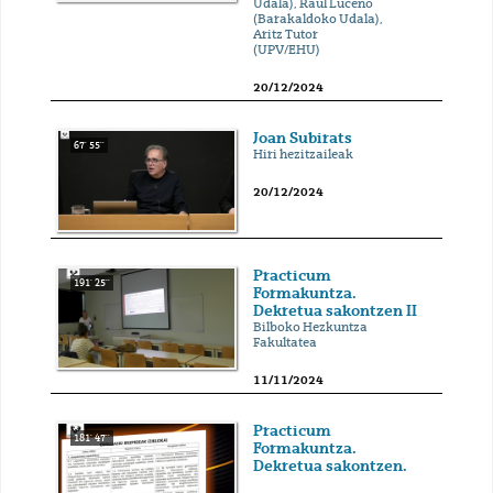
Udala), Raúl Luceño
(Barakaldoko Udala),
Aritz Tutor
(UPV/EHU)
20/12/2024
Joan Subirats
67' 55''
Hiri hezitzaileak
20/12/2024
Practicum
191' 25''
Formakuntza.
Dekretua sakontzen II
Bilboko Hezkuntza
Fakultatea
11/11/2024
Practicum
181' 47''
Formakuntza.
Dekretua sakontzen.