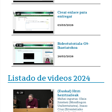
Crear enlace para
48''
entregar
05/03/2026
Bideotutoriala-G9-
5' 16''
Ikastarokoa
26/02/2026
Listado de videos 2024
(Euskal) Hriri
81' 29''
hezitzaileak
Mahai ingurua: Olaia
Jiménez (Mondragon
Unibertsitatea), Itsaso
Cruz (Errenteriako