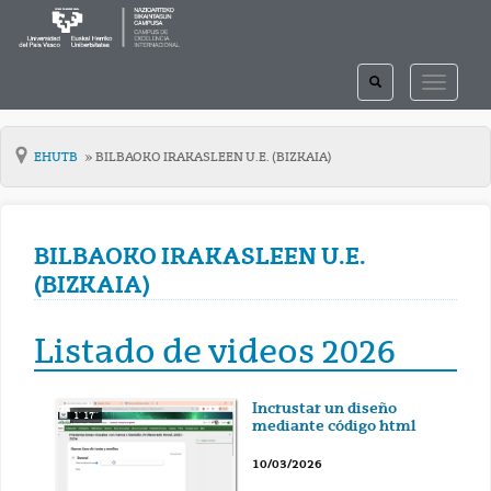
TOGGLE
TOGGLE
SEARCH
NAVIGAT
EHUTB
BILBAOKO IRAKASLEEN U.E. (BIZKAIA)
BILBAOKO IRAKASLEEN U.E.
(BIZKAIA)
Listado de videos 2026
Incrustar un diseño
1' 17''
mediante código html
10/03/2026