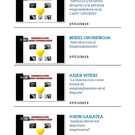
"Servicios y recursos
de apoyo a la persona
emprendedora en la
CAPV" UPV/EHU
27/11/2013
MIKEL OROBENGOA
6' 45''
"Introducción al
Emprendimiento"
27/11/2013
ASIER VITERI
34' 49''
"La Innovación como
forma de
emprendimiento en el
deporte"
27/11/2013
JOKIN GARATEA
20' 09''
"Análisis del sector
deportivo
empresarial"