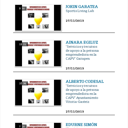
JOKIN GARATEA
9' 35''
Sportis Living Lab
27/11/2013
AINARA EGILUZ
15' 21''
"Servicios y recursos
de apoyo a la persona
emprendedora en la
CAPV" Garapen
27/11/2013
ALBERTO CODESAL
10' 36''
"Servicios y recursos
de apoyo a la persona
emprendedora en la
CAPV" Ayuntamiento
Vitoria-Gasteiz
27/11/2013
EDURNE SIMÓN
7' 25''