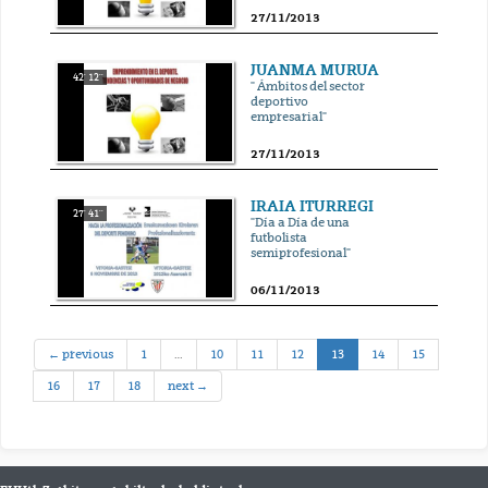
27/11/2013
JUANMA MURUA
42' 12''
" Ámbitos del sector
deportivo
empresarial"
27/11/2013
IRAIA ITURREGI
27' 41''
"Día a Día de una
futbolista
semiprofesional"
06/11/2013
(current)
← previous
1
…
10
11
12
13
14
15
16
17
18
next →