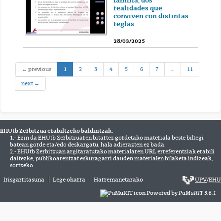
familia, dos
realidades que
conviven con distintas
reglas
28/03/2025
(current)
← previous
1
2
3
4
5
6
7
…
11
next →
EHUtb Zerbitzua erabiltzeko baldintzak:
1.- Ezin da EHUtb Zerbitzuaren bitartez gordetako materiala beste biltegi
batean gorde eta/edo deskargatu, hala adierazten ez bada.
2.- EHUtb Zerbitzuan argitaratutako materialaren URL erreferentziak erabili
daitezke, publikoarentzat eskuragarri dauden materialen bilaketa indizeak,
sortzeko.
Irisgarritasuna
Lege oharra
Harremanetarako
UPV
/
EHU
Powered by
PuMuKIT 3.6.1