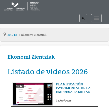
TOGGLE
TOGGLE
SEARCH
NAVIGAT
EHUTB
Ekonomi Zientziak
Ekonomi Zientziak
Listado de videos 2026
PLANIFICACIÓN
75' 20''
PATRIMONIAL DE LA
EMPRESA FAMILIAR
15/05/2026