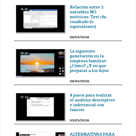
Relación entre 2
16' 25''
variables NO
métricas: Test chi
cuadrado (o
equivalente)
06/05/2026
La siguiente
79' 55''
generación en la
empresa familiar:
¿Cómo? ¿Y en que
preparar a los hijos
06/05/2026
8 pasos para realizar
13' 14''
el análisis descriptivo
e inferencial con
Jamovi
05/05/2026
ALTERNATIVAS PARA