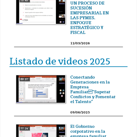
75' 43''
UN PROCESO DE
SUCESIÓN
EMPRESARIAL EN
LAS PYMES.
ENFOQUE
ESTRATÉGICO Y
FISCAL
12/03/2026
Listado de videos 2025
Conectando
89' 57''
Generaciones en la
Empresa
Familiar "Superar
Conflictos y Fomentar
el Talento"
09/06/2025
El Gobierno
77' 14''
corporativo en la
empresa familiar.