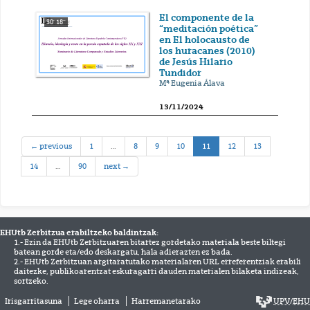
El componente de la
30' 18''
“meditación poética”
en El holocausto de
los huracanes (2010)
de Jesús Hilario
Tundidor
Mª Eugenia Álava
13/11/2024
(current)
← previous
1
…
8
9
10
11
12
13
14
…
90
next →
EHUtb Zerbitzua erabiltzeko baldintzak:
1.- Ezin da EHUtb Zerbitzuaren bitartez gordetako materiala beste biltegi
batean gorde eta/edo deskargatu, hala adierazten ez bada.
2.- EHUtb Zerbitzuan argitaratutako materialaren URL erreferentziak erabili
daitezke, publikoarentzat eskuragarri dauden materialen bilaketa indizeak,
sortzeko.
Irisgarritasuna
Lege oharra
Harremanetarako
UPV
/
EHU