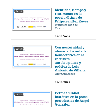
Identidad, tiempo y
34' 10''
testimonio en la
poesía última de
Felipe Benítez Reyes
Francisco Díaz de
Castro
14/11/2024
Con nocturnidad y
32' 49''
alevosía. La mirada
homoerótica en la
escritura
autobiográfica y
poética de Luis
Antonio de Villena
Oier Quincoces
14/11/2024
Permeabilidad
29' 51''
histórica en la prosa
periodística de Ángel
González