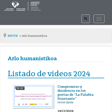
TOGGLE
TOGGLE
SEARCH
NAVIGAT
EHUTB
Arlo humanistikoa
Arlo humanistikoa
Listado de videos 2024
Compromiso y
35' 52''
disidencia en los
poetas de “La Palabra
Itinerante”
Javier Ayala
14/11/2024