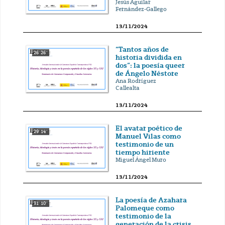
Jesús Aguilar
Fernández-Gallego
13/11/2024
“Tantos años de
26' 26''
historia dividida en
dos”: la poesía queer
de Ángelo Néstore
Ana Rodríguez
Callealta
13/11/2024
El avatar poético de
29' 14''
Manuel Vilas como
testimonio de un
tiempo hiriente
Miguel Ángel Muro
13/11/2024
La poesía de Azahara
31' 10''
Palomeque como
testimonio de la
generación de la crisis