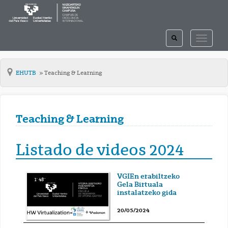
TOGGLE
TOGGLE
SEARCH
NAVIGAT
EHUTB
Teaching & Learning
Teaching & Learning
Listado de videos 2024
VGIEn erabiltzeko
1' 48''
Gela Birtuala
instalatzeko gida
20/05/2024