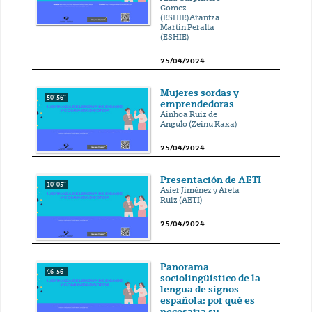
Gomez
(ESHIE)Arantza
Martin Peralta
(ESHIE)
25/04/2024
Mujeres sordas y
50' 56''
emprendedoras
Ainhoa Ruiz de
Angulo (Zeinu Kaxa)
25/04/2024
Presentación de AETI
10' 05''
Asier Jiménez y Areta
Ruiz (AETI)
25/04/2024
Panorama
46' 56''
sociolingüístico de la
lengua de signos
española: por qué es
necesaria su