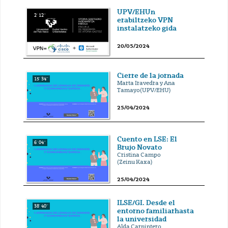
UPV/EHUn
2' 12''
erabiltzeko VPN
instalatzeko gida
20/05/2024
Cierre de la jornada
15' 34''
Marta Iravedra y Ana
Tamayo(UPV/EHU)
25/04/2024
Cuento en LSE: El
6' 04''
Brujo Novato
Cristina Campo
(Zeinu Kaxa)
25/04/2024
ILSE/GI. Desde el
38' 40''
entorno familiarhasta
la universidad
Alda Carpintero