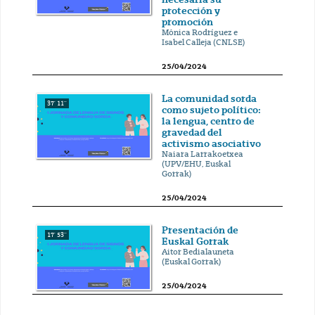
protección y
promoción
Mónica Rodríguez e
Isabel Calleja (CNLSE)
25/04/2024
La comunidad sorda
37' 11''
como sujeto político:
la lengua, centro de
gravedad del
activismo asociativo
Naiara Larrakoetxea
(UPV/EHU, Euskal
Gorrak)
25/04/2024
Presentación de
17' 53''
Euskal Gorrak
Aitor Bedialauneta
(Euskal Gorrak)
25/04/2024